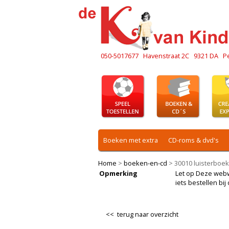
050-5017677
Havenstraat 2C
9321 DA
P
Boeken met extra
CD-roms & dvd's
Home
>
boeken-en-cd
>
30010 luisterboek
Opmerking
Let op Deze webwin
iets bestellen b
<< terug naar overzicht