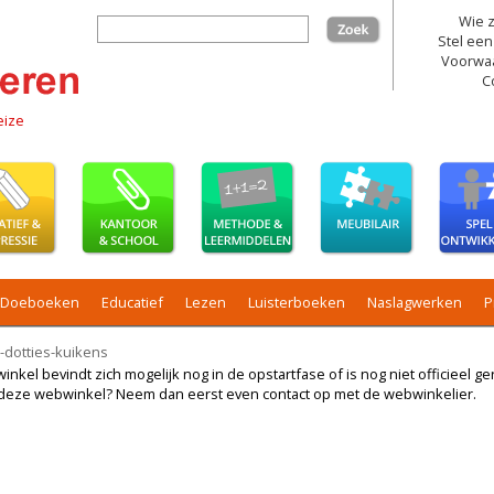
Wie z
zoek
Stel een
Voorwa
C
eize
Doeboeken
Educatief
Lezen
Luisterboeken
Naslagwerken
P
-dotties-kuikens
kel bevindt zich mogelijk nog in de opstartfase of is nog niet officieel ger
ij deze webwinkel? Neem dan eerst even contact op met de webwinkelier.