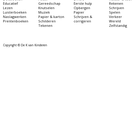
Educatief
Gereedschap
Eerste hulp
Rekenen
Lezen
Knutselen
Opbergen
Schrijven
Luisterboeken
Muziek
Papier
Spelen
Naslagwerken
Papier & karton
Schrijven &
Verkeer
Prentenboeken
Schilderen
corrigeren
Wereld
Tekenen
Zelfstandig
Copyright © De K van Kinderen