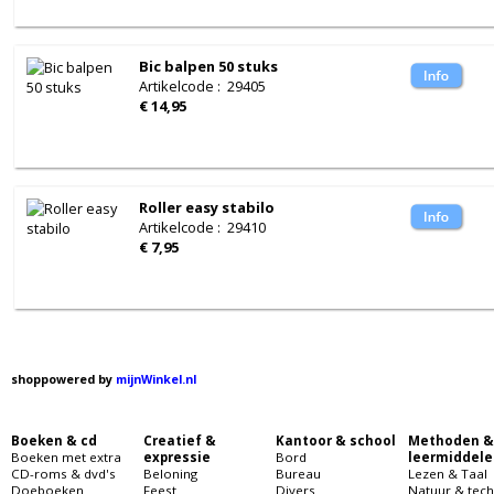
Bic balpen 50 stuks
Artikelcode
:
29405
€ 14,95
Roller easy stabilo
Artikelcode
:
29410
€ 7,95
shoppowered by
mijnWinkel.nl
Boeken & cd
Creatief &
Kantoor & school
Methoden &
Boeken met extra
expressie
Bord
leermiddele
CD-roms & dvd's
Beloning
Bureau
Lezen & Taal
Doeboeken
Feest
Divers
Natuur & tech