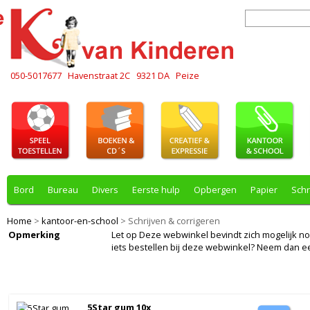
050-5017677
Havenstraat 2C
9321 DA
Peize
Bord
Bureau
Divers
Eerste hulp
Opbergen
Papier
Schr
Home
>
kantoor-en-school
>
Schrijven & corrigeren
Opmerking
Let op Deze webwinkel bevindt zich mogelijk nog i
iets bestellen bij deze webwinkel? Neem dan e
5Star gum 10x