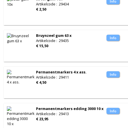
Artikelcode
:
29434
€ 2,50
Bruynzeel gum 63 x
Artikelcode
:
29435
€ 15,50
Permanentmarkers 4 x ass.
Artikelcode
:
29411
€ 4,50
Permanentmarkers edding 3000 10 x
Artikelcode
:
29413
€ 23,95