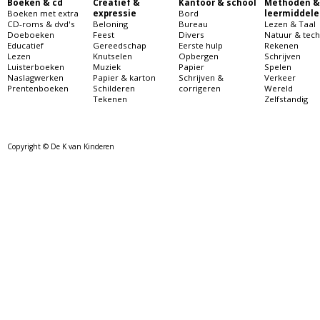
Boeken & cd
Creatief &
Kantoor & school
Methoden &
Boeken met extra
expressie
Bord
leermiddele
CD-roms & dvd's
Beloning
Bureau
Lezen & Taal
Doeboeken
Feest
Divers
Natuur & tech
Educatief
Gereedschap
Eerste hulp
Rekenen
Lezen
Knutselen
Opbergen
Schrijven
Luisterboeken
Muziek
Papier
Spelen
Naslagwerken
Papier & karton
Schrijven &
Verkeer
Prentenboeken
Schilderen
corrigeren
Wereld
Tekenen
Zelfstandig
Copyright © De K van Kinderen