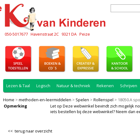
050-5017677
Havenstraat 2C
9321 DA
Peize
Lezen & Taal
Logisch
Natuur & techniek
Rekenen
Schrijven
Home
>
methoden-en-leermiddelen
>
Spelen
>
Rollenspel
>
18050.A spo
Opmerking
Let op Deze webwinkel bevindt zich mogelijk nog i
iets bestellen bij deze webwinkel? Neem dan e
<< terug naar overzicht