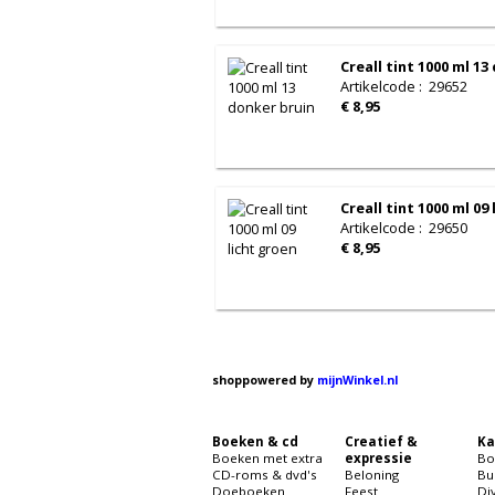
Creall tint 1000 ml 1
Artikelcode
:
29652
€ 8,95
Creall tint 1000 ml 09
Artikelcode
:
29650
€ 8,95
shoppowered by
mijnWinkel.nl
Boeken & cd
Creatief &
Ka
Boeken met extra
expressie
Bo
CD-roms & dvd's
Beloning
Bu
Doeboeken
Feest
Di