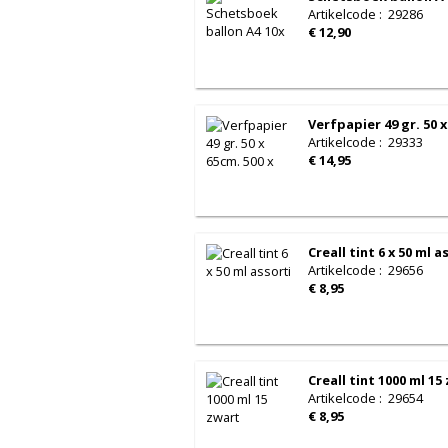
Artikelcode
:
29286
€ 12,90
Verfpapier 49 gr. 50 x
Artikelcode
:
29333
€ 14,95
Creall tint 6 x 50 ml a
Artikelcode
:
29656
€ 8,95
Creall tint 1000 ml 15
Artikelcode
:
29654
€ 8,95