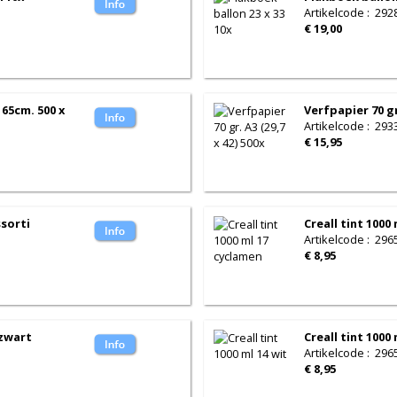
Artikelcode
:
292
€ 19,00
 65cm. 500 x
Verfpapier 70 gr.
Artikelcode
:
293
€ 15,95
ssorti
Creall tint 1000
Artikelcode
:
296
€ 8,95
 zwart
Creall tint 1000 
Artikelcode
:
296
€ 8,95