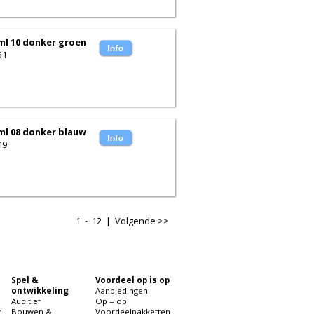
 ml 10 donker groen
51
 ml 08 donker blauw
49
1 - 12 |
Volgende >>
Spel &
Voordeel op is op
ontwikkeling
Aanbiedingen
Auditief
Op = op
n
Bouwen &
Voordeelpakketten