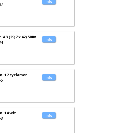
87
 A3 (29,7 x 42) 500x
34
 ml 17 cyclamen
55
ml 14 wit
53