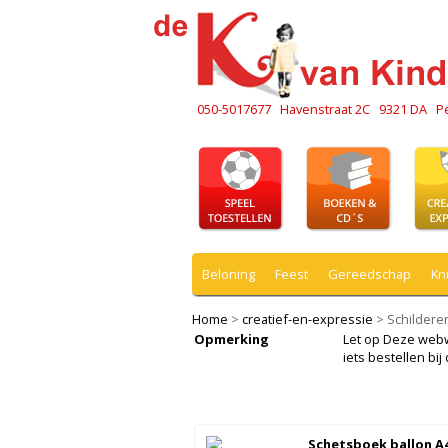
050-5017677
Havenstraat 2C
9321 DA
P
Beloning
Feest
Gereedschap
Kn
Home
>
creatief-en-expressie
>
Schildere
Opmerking
Let op Deze webwin
iets bestellen b
Schetsboek ballon A4