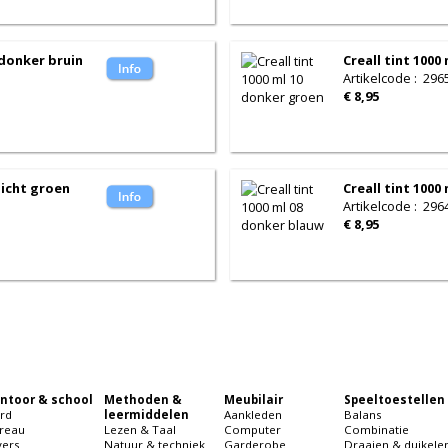
3 donker bruin
Creall tint 1000
Artikelcode
:
296
€ 8,95
 licht groen
Creall tint 1000
Artikelcode
:
296
€ 8,95
ntoor & school
Methoden &
Meubilair
Speeltoestellen
rd
leermiddelen
Aankleden
Balans
reau
Lezen & Taal
Computer
Combinatie
vers
Natuur & techniek
Garderobe
Draaien & duikele