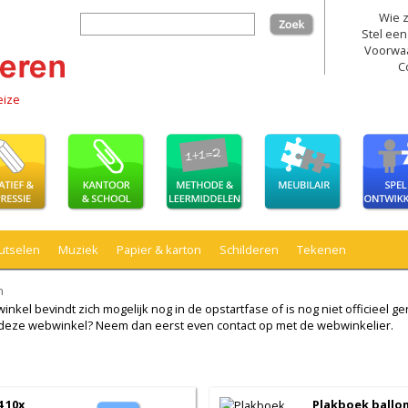
Wie z
zoek
Stel een
Voorwa
C
eize
utselen
Muziek
Papier & karton
Schilderen
Tekenen
n
kel bevindt zich mogelijk nog in de opstartfase of is nog niet officieel ger
ij deze webwinkel? Neem dan eerst even contact op met de webwinkelier.
 10x
Plakboek ballon 