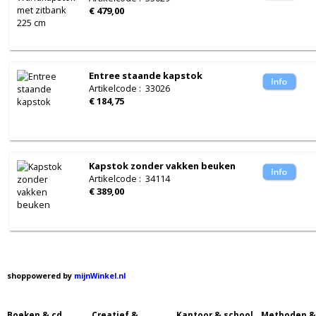
€ 479,00
Entree staande kapstok
Artikelcode
:
33026
€ 184,75
Kapstok zonder vakken beuken
Artikelcode
:
34114
€ 389,00
shoppowered by
mijnWinkel.nl
Boeken & cd
Creatief &
Kantoor & school
Methoden &