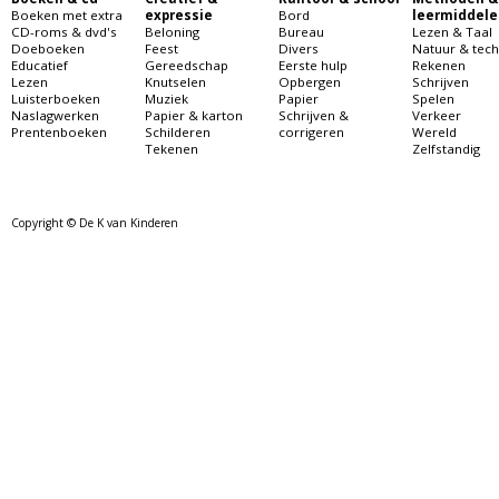
Boeken met extra
expressie
Bord
leermiddele
CD-roms & dvd's
Beloning
Bureau
Lezen & Taal
Doeboeken
Feest
Divers
Natuur & tech
Educatief
Gereedschap
Eerste hulp
Rekenen
Lezen
Knutselen
Opbergen
Schrijven
Luisterboeken
Muziek
Papier
Spelen
Naslagwerken
Papier & karton
Schrijven &
Verkeer
Prentenboeken
Schilderen
corrigeren
Wereld
Tekenen
Zelfstandig
Copyright © De K van Kinderen