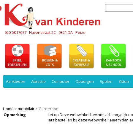
050-5017677
Havenstraat 2C
9321 DA
Peize
Aankleden
Attractie
Computer
Opbergen
Spelen
Zitten
Slapen
Spelen
Veiligheid
Werken
Zitten
spelen
Home
>
meubilair
>
Garderobe
Opmerking
Let op Deze webwinkel bevindt zich mogelijk nog i
iets bestellen bij deze webwinkel? Neem dan e