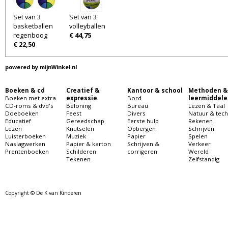
Set van 3
Set van 3
basketballen
volleyballen
regenboog
€ 44,75
€ 22,50
powered by
mijnWinkel.nl
Boeken & cd
Creatief &
Kantoor & school
Methoden &
Boeken met extra
expressie
Bord
leermiddele
CD-roms & dvd's
Beloning
Bureau
Lezen & Taal
Doeboeken
Feest
Divers
Natuur & tech
Educatief
Gereedschap
Eerste hulp
Rekenen
Lezen
Knutselen
Opbergen
Schrijven
Luisterboeken
Muziek
Papier
Spelen
Naslagwerken
Papier & karton
Schrijven &
Verkeer
Prentenboeken
Schilderen
corrigeren
Wereld
Tekenen
Zelfstandig
Copyright © De K van Kinderen