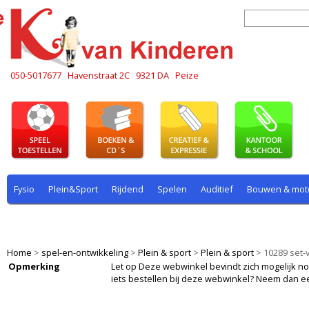
050-5017677
Havenstraat 2C
9321 DA
Peize
Fysio
Plein&Sport
Rijdend
Spelen
Auditief
Bouwen & mot
Plein & sport
Rekenen
Rijdend
Rollenspel
Spelen
Taal
Home
>
spel-en-ontwikkeling
>
Plein & sport
>
Plein & sport
>
10289 set-
Opmerking
Let op Deze webwinkel bevindt zich mogelijk nog i
iets bestellen bij deze webwinkel? Neem dan e