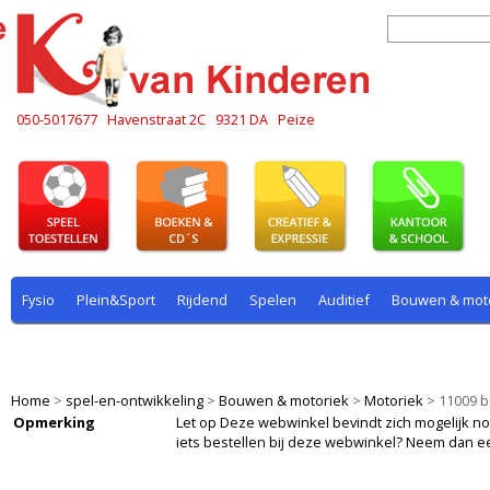
050-5017677
Havenstraat 2C
9321 DA
Peize
Fysio
Plein&Sport
Rijdend
Spelen
Auditief
Bouwen & mot
Plein & sport
Rekenen
Rijdend
Rollenspel
Spelen
Taal
Home
>
spel-en-ontwikkeling
>
Bouwen & motoriek
>
Motoriek
>
11009 b
Opmerking
Let op Deze webwinkel bevindt zich mogelijk nog i
iets bestellen bij deze webwinkel? Neem dan e