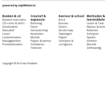
powered by
mijnWinkel.nl
Boeken & cd
Creatief &
Kantoor & school
Methoden &
Boeken met extra
expressie
Bord
leermiddele
CD-roms & dvd's
Beloning
Bureau
Lezen & Taal
Doeboeken
Feest
Divers
Natuur & tech
Educatief
Gereedschap
Eerste hulp
Rekenen
Lezen
Knutselen
Opbergen
Schrijven
Luisterboeken
Muziek
Papier
Spelen
Naslagwerken
Papier & karton
Schrijven &
Verkeer
Prentenboeken
Schilderen
corrigeren
Wereld
Tekenen
Zelfstandig
Copyright © De K van Kinderen