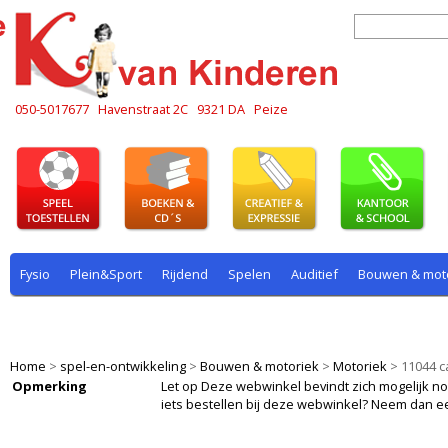
050-5017677
Havenstraat 2C
9321 DA
Peize
Fysio
Plein&Sport
Rijdend
Spelen
Auditief
Bouwen & mot
Plein & sport
Rekenen
Rijdend
Rollenspel
Spelen
Taal
Home
>
spel-en-ontwikkeling
>
Bouwen & motoriek
>
Motoriek
>
11044 c
Opmerking
Let op Deze webwinkel bevindt zich mogelijk nog i
iets bestellen bij deze webwinkel? Neem dan e