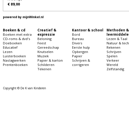
€ 89,00
powered by
mijnWinkel.nl
Boeken & cd
Creatief &
Kantoor & school
Methoden &
Boeken met extra
expressie
Bord
leermiddele
CD-roms & dvd's
Beloning
Bureau
Lezen & Taal
Doeboeken
Feest
Divers
Natuur & tech
Educatief
Gereedschap
Eerste hulp
Rekenen
Lezen
Knutselen
Opbergen
Schrijven
Luisterboeken
Muziek
Papier
Spelen
Naslagwerken
Papier & karton
Schrijven &
Verkeer
Prentenboeken
Schilderen
corrigeren
Wereld
Tekenen
Zelfstandig
Copyright © De K van Kinderen