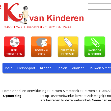
050-5017677
Havenstraat 2C
9321 DA
Peize
Fysio
Plein&Sport
Rijdend
Spelen
Auditief
Bouwen & mot
Plein & sport
Rekenen
Rijdend
Rollenspel
Spelen
Taal
Home
>
spel-en-ontwikkeling
>
Bouwen & motoriek
>
Bouwen
>
11045.A 
Opmerking
Let op Deze webwinkel bevindt zich mogelijk nog i
iets bestellen bij deze webwinkel? Neem dan e