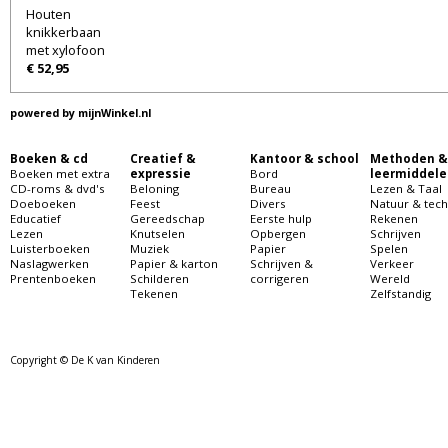
Houten
knikkerbaan
met xylofoon
€ 52,95
powered by
mijnWinkel.nl
Boeken & cd
Creatief &
Kantoor & school
Methoden &
Boeken met extra
expressie
Bord
leermiddele
CD-roms & dvd's
Beloning
Bureau
Lezen & Taal
Doeboeken
Feest
Divers
Natuur & tech
Educatief
Gereedschap
Eerste hulp
Rekenen
Lezen
Knutselen
Opbergen
Schrijven
Luisterboeken
Muziek
Papier
Spelen
Naslagwerken
Papier & karton
Schrijven &
Verkeer
Prentenboeken
Schilderen
corrigeren
Wereld
Tekenen
Zelfstandig
Copyright © De K van Kinderen