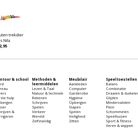
ten trekdier
s Nila
2,95
ntoor & school
Methoden &
Meubilair
Speeltoestellen
rd
leermiddelen
Aankleden
Balans
reau
Lezen & Taal
Computer
Combinatie
vers
Natuur & techniek
Garderobe
Draaien & duikele
rste hulp
Rekenen
Hygiëne
Glijden
bergen
Schrijven
Opbergen
Mindervaliden
pier
Spelen
Slapen
Plein
hrijven &
Verkeer
Spelen
Schommelen
rrigeren
Wereld
Veiligheid
Speelhuizen
Zelfstandig
Zitten
Sport & fitness
Veren & wippen