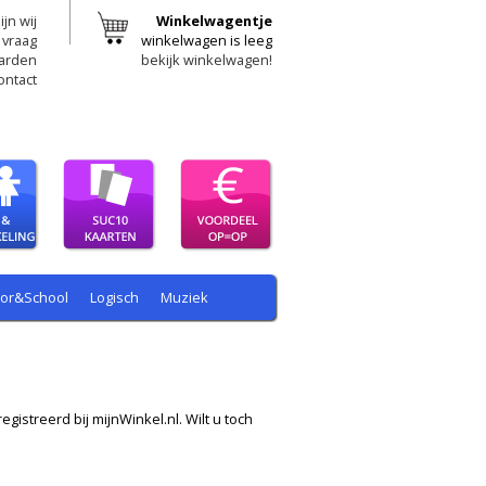
ijn wij
Winkelwagentje
 vraag
winkelwagen is leeg
arden
bekijk winkelwagen!
ontact
oor&School
Logisch
Muziek
egistreerd bij mijnWinkel.nl. Wilt u toch