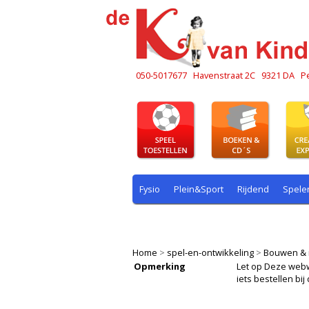
050-5017677
Havenstraat 2C
9321 DA
P
Fysio
Plein&Sport
Rijdend
Spele
Plein & sport
Rekenen
Rijdend
R
Home
>
spel-en-ontwikkeling
>
Bouwen & 
Opmerking
Let op Deze webwin
iets bestellen b