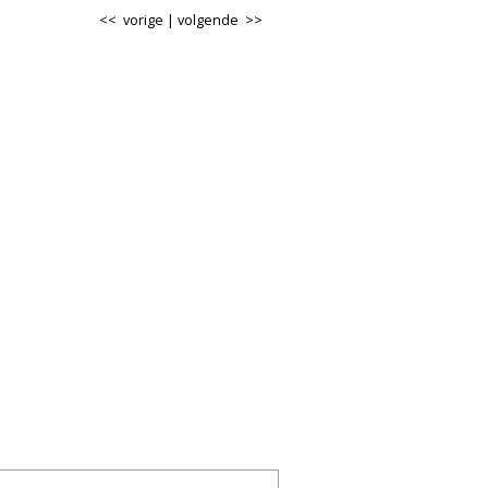
<< vorige
|
volgende >>