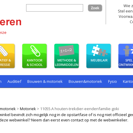
Wie z
zoek
Stel een
Voorwa
C
eize
n
Auditief
Bouwen & motoriek
Bouwen&motoriek
Fysio
Kant
ollenspel
Spelen
Taal
spelen
motoriek
>
Motoriek
>
11055.A houten-trekdier-eendenfamilie-goki
kel bevindt zich mogelijk nog in de opstartfase of is nog niet officieel ger
ij deze webwinkel? Neem dan eerst even contact op met de webwinkelier.