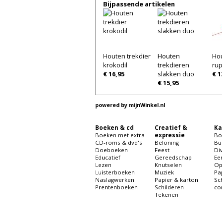
Bijpassende artikelen
Houten trekdier
Houten
Hou
krokodil
trekdieren
rup
€ 16,95
slakken duo
€ 1
€ 15,95
powered by
mijnWinkel.nl
Boeken & cd
Creatief &
Ka
Boeken met extra
expressie
Bo
CD-roms & dvd's
Beloning
Bu
Doeboeken
Feest
Di
Educatief
Gereedschap
Ee
Lezen
Knutselen
Op
Luisterboeken
Muziek
Pa
Naslagwerken
Papier & karton
Sc
Prentenboeken
Schilderen
co
Tekenen