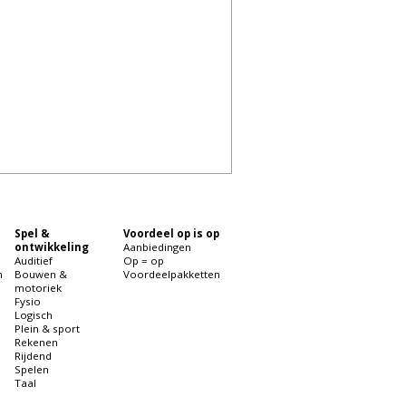
Spel &
Voordeel op is op
ontwikkeling
Aanbiedingen
Auditief
Op = op
n
Bouwen &
Voordeelpakketten
motoriek
Fysio
Logisch
Plein & sport
Rekenen
Rijdend
Spelen
Taal