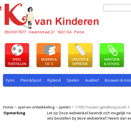
050-5017677
Havenstraat 2C
9321 DA
Peize
Fysio
Plein&Sport
Rijdend
Spelen
Auditief
Bouwen & mot
Plein & sport
Rekenen
Rijdend
Rollenspel
Spelen
Taal
Home
>
spel-en-ontwikkeling
>
spelen
>
11092 houten-getallenpuzzel-1-
Opmerking
Let op Deze webwinkel bevindt zich mogelijk nog i
iets bestellen bij deze webwinkel? Neem dan e