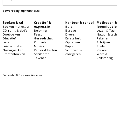
powered by
mijnWinkel.nl
Boeken & cd
Creatief &
Kantoor & school
Methoden &
Boeken met extra
expressie
Bord
leermiddele
CD-roms & dvd's
Beloning
Bureau
Lezen & Taal
Doeboeken
Feest
Divers
Natuur & tech
Educatief
Gereedschap
Eerste hulp
Rekenen
Lezen
Knutselen
Opbergen
Schrijven
Luisterboeken
Muziek
Papier
Spelen
Naslagwerken
Papier & karton
Schrijven &
Verkeer
Prentenboeken
Schilderen
corrigeren
Wereld
Tekenen
Zelfstandig
Copyright © De K van Kinderen