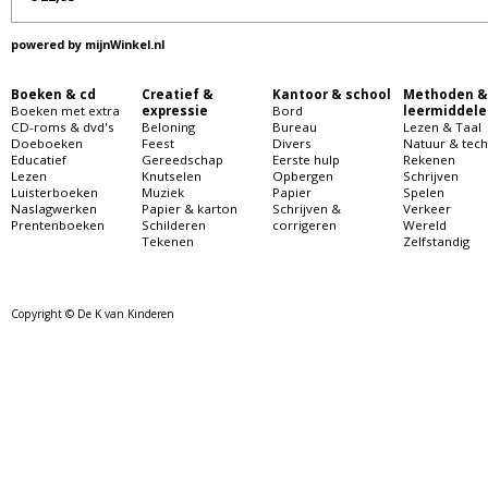
powered by
mijnWinkel.nl
Boeken & cd
Creatief &
Kantoor & school
Methoden &
Boeken met extra
expressie
Bord
leermiddele
CD-roms & dvd's
Beloning
Bureau
Lezen & Taal
Doeboeken
Feest
Divers
Natuur & tech
Educatief
Gereedschap
Eerste hulp
Rekenen
Lezen
Knutselen
Opbergen
Schrijven
Luisterboeken
Muziek
Papier
Spelen
Naslagwerken
Papier & karton
Schrijven &
Verkeer
Prentenboeken
Schilderen
corrigeren
Wereld
Tekenen
Zelfstandig
Copyright © De K van Kinderen