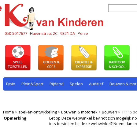
050-5017677
Havenstraat 2C
9321 DA
Peize
Fysio
Plein&Sport
Rijdend
Spelen
Auditief
Bouwen & mot
Plein & sport
Rekenen
Rijdend
Rollenspel
Spelen
Taal
Home
>
spel-en-ontwikkeling
>
Bouwen & motoriek
>
Bouwen
>
11115 so
Opmerking
Let op Deze webwinkel bevindt zich mogelijk nog i
iets bestellen bij deze webwinkel? Neem dan e