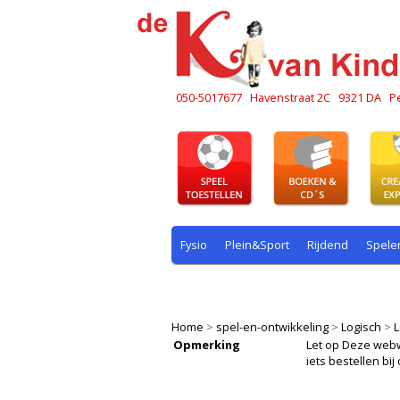
050-5017677
Havenstraat 2C
9321 DA
P
Fysio
Plein&Sport
Rijdend
Spele
Plein & sport
Rekenen
Rijdend
R
Home
>
spel-en-ontwikkeling
>
Logisch
>
L
Opmerking
Let op Deze webwin
iets bestellen b