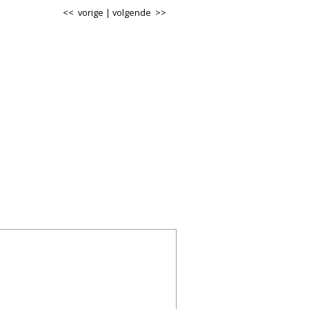
<< vorige
|
volgende >>