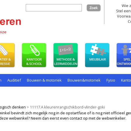
Wie z
zoek
Stel een
Voorwa
C
eize
n
Auditief
Bouwen & motoriek
Bouwen&motoriek
Fysio
Kant
ollenspel
Spelen
Taal
spelen
ogisch denken
>
11117.A kleurenrangschikbord-vlinder-goki
kel bevindt zich mogelijk nog in de opstartfase of is nog niet officieel ger
ij deze webwinkel? Neem dan eerst even contact op met de webwinkelier.