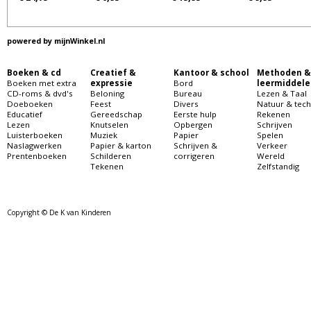
powered by
mijnWinkel.nl
Boeken & cd
Creatief &
Kantoor & school
Methoden &
Boeken met extra
expressie
Bord
leermiddele
CD-roms & dvd's
Beloning
Bureau
Lezen & Taal
Doeboeken
Feest
Divers
Natuur & tech
Educatief
Gereedschap
Eerste hulp
Rekenen
Lezen
Knutselen
Opbergen
Schrijven
Luisterboeken
Muziek
Papier
Spelen
Naslagwerken
Papier & karton
Schrijven &
Verkeer
Prentenboeken
Schilderen
corrigeren
Wereld
Tekenen
Zelfstandig
Copyright © De K van Kinderen