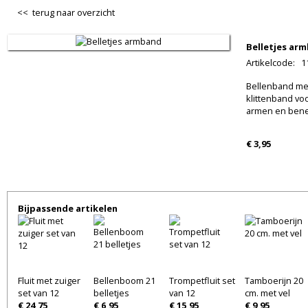
<< terug naar overzicht
Belletjes ar
Artikelcode
:
1
Bellenband met
klittenband vo
armen en benen
€ 3,95
Bijpassende artikelen
Fluit met zuiger
Bellenboom 21
Trompetfluit set
Tamboerijn 20
set van 12
belletjes
van 12
cm. met vel
€ 24,75
€ 6,95
€ 15,95
€ 9,95