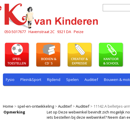
050-5017677
Havenstraat 2C
9321 DA
Peize
Fysio
Plein&Sport
Rijdend
Spelen
Auditief
Bouwen & mot
Plein & sport
Rekenen
Rijdend
Rollenspel
Spelen
Taal
Home
>
spel-en-ontwikkeling
>
Auditief
>
Auditief
>
11142.A belletjes-a
Opmerking
Let op Deze webwinkel bevindt zich mogelijk nog i
iets bestellen bij deze webwinkel? Neem dan e