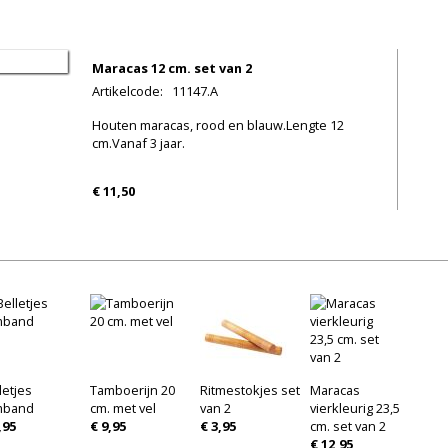
Maracas 12 cm. set van 2
Artikelcode
:
11147.A
Houten maracas, rood en blauw.Lengte 12
cm.Vanaf 3 jaar.
€ 11,50
letjes
Tamboerijn 20
Ritmestokjes set
Maracas
mband
cm. met vel
van 2
vierkleurig 23,5
,95
€ 9,95
€ 3,95
cm. set van 2
€ 12,95