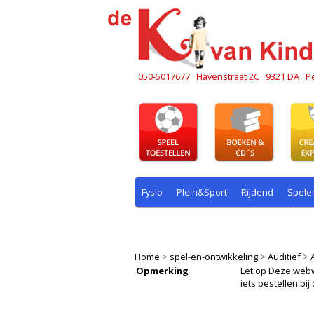
050-5017677
Havenstraat 2C
9321 DA
P
Fysio
Plein&Sport
Rijdend
Spele
Plein & sport
Rekenen
Rijdend
R
Home
>
spel-en-ontwikkeling
>
Auditief
>
Opmerking
Let op Deze webwin
iets bestellen b