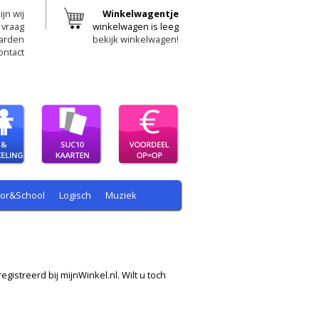
ijn wij
Winkelwagentje
 vraag
winkelwagen is leeg
arden
bekijk winkelwagen!
ontact
oor&School
Logisch
Muziek
egistreerd bij mijnWinkel.nl. Wilt u toch