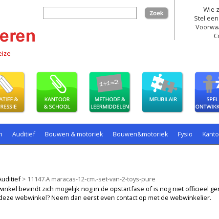
Wie z
zoek
Stel een
Voorwa
C
eize
n
Auditief
Bouwen & motoriek
Bouwen&motoriek
Fysio
Kant
ollenspel
Spelen
Taal
spelen
Auditief
>
11147.A maracas-12-cm.-set-van-2-toys-pure
kel bevindt zich mogelijk nog in de opstartfase of is nog niet officieel ger
ij deze webwinkel? Neem dan eerst even contact op met de webwinkelier.