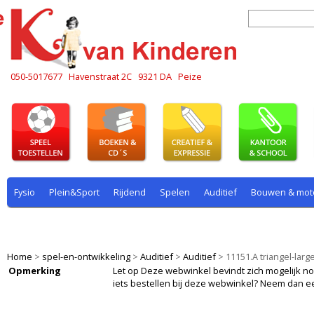
050-5017677
Havenstraat 2C
9321 DA
Peize
Fysio
Plein&Sport
Rijdend
Spelen
Auditief
Bouwen & mot
Plein & sport
Rekenen
Rijdend
Rollenspel
Spelen
Taal
Home
>
spel-en-ontwikkeling
>
Auditief
>
Auditief
>
11151.A triangel-larg
Opmerking
Let op Deze webwinkel bevindt zich mogelijk nog i
iets bestellen bij deze webwinkel? Neem dan e