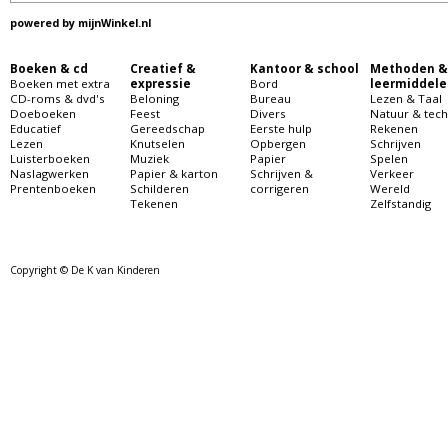
powered by
mijnWinkel.nl
Boeken & cd
Creatief &
Kantoor & school
Methoden &
Boeken met extra
expressie
Bord
leermiddele
CD-roms & dvd's
Beloning
Bureau
Lezen & Taal
Doeboeken
Feest
Divers
Natuur & tech
Educatief
Gereedschap
Eerste hulp
Rekenen
Lezen
Knutselen
Opbergen
Schrijven
Luisterboeken
Muziek
Papier
Spelen
Naslagwerken
Papier & karton
Schrijven &
Verkeer
Prentenboeken
Schilderen
corrigeren
Wereld
Tekenen
Zelfstandig
Copyright © De K van Kinderen