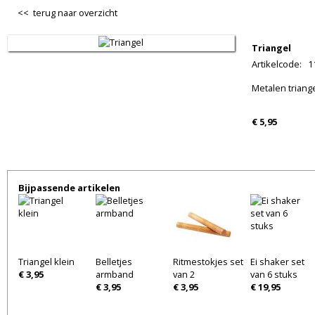
<< terug naar overzicht
Triangel
Artikelcode
:
1
Metalen triange
€ 5,95
Bijpassende artikelen
Triangel klein
Belletjes
Ritmestokjes set
Ei shaker set
€ 3,95
armband
van 2
van 6 stuks
€ 3,95
€ 3,95
€ 19,95