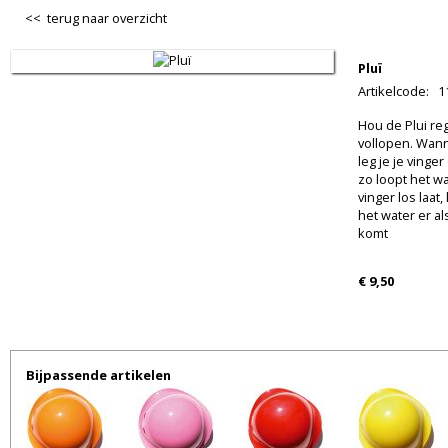
<< terug naar overzicht
Pluï
Artikelcode
:
1
Hou de Plui re
vollopen. Wann
leg je je ving
zo loopt het wa
vinger los laat
het water er a
komt
€ 9,50
Bijpassende artikelen