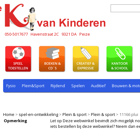
050-5017677
Havenstraat 2C
9321 DA
Peize
Fysio
Plein&Sport
Rijdend
Spelen
Auditief
Bouwen & mot
Plein & sport
Rekenen
Rijdend
Rollenspel
Spelen
Taal
Home
>
spel-en-ontwikkeling
>
Plein & sport
>
Plein & sport
>
11166 plui
Opmerking
Let op Deze webwinkel bevindt zich mogelijk nog i
iets bestellen bij deze webwinkel? Neem dan e