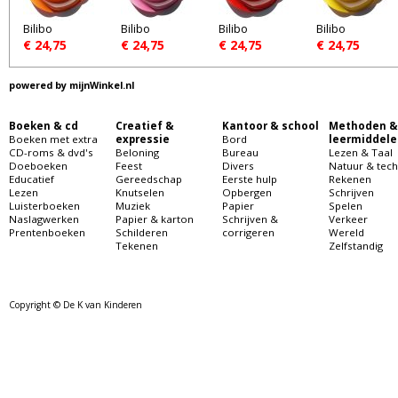
Bilibo
Bilibo
Bilibo
Bilibo
€ 24,75
€ 24,75
€ 24,75
€ 24,75
powered by
mijnWinkel.nl
Boeken & cd
Creatief &
Kantoor & school
Methoden &
Boeken met extra
expressie
Bord
leermiddele
CD-roms & dvd's
Beloning
Bureau
Lezen & Taal
Doeboeken
Feest
Divers
Natuur & tech
Educatief
Gereedschap
Eerste hulp
Rekenen
Lezen
Knutselen
Opbergen
Schrijven
Luisterboeken
Muziek
Papier
Spelen
Naslagwerken
Papier & karton
Schrijven &
Verkeer
Prentenboeken
Schilderen
corrigeren
Wereld
Tekenen
Zelfstandig
Copyright © De K van Kinderen