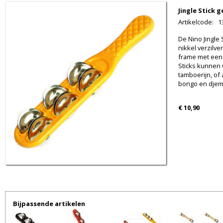
Jingle Stick g
Artikelcode
:
1
De Nino Jingle 
nikkel verzilve
frame met een 
Sticks kunnen
tamboerijn, of
bongo en djem
€ 10,90
Bijpassende artikelen