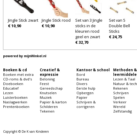
Jingle Stick zwart
Jingle Stick rood
Set van 3 Jingle
Set van 5
€ 10,90
€ 10,90
sticks in de
Double Bell
kleuren rood
Sticks
geel en zwart
€ 24,75
€ 32,70
powered by
mijnWinkel.nl
Boeken & cd
Creatief &
Kantoor & school
Methoden &
Boeken met extra
expressie
Bord
leermiddele
CD-roms & dvd's
Beloning
Bureau
Lezen & Taal
Doeboeken
Feest
Divers
Natuur & tech
Educatief
Gereedschap
Eerste hulp
Rekenen
Lezen
Knutselen
Opbergen
Schrijven
Luisterboeken
Muziek
Papier
Spelen
Naslagwerken
Papier & karton
Schrijven &
Verkeer
Prentenboeken
Schilderen
corrigeren
Wereld
Tekenen
Zelfstandig
Copyright © De K van Kinderen