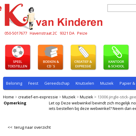
050-5017677
Havenstraat 2C
9321 DA
Peize
Beloning
Feest
Gereedschap
Knutselen
Muziek
Papier &
Home
>
creatief-en-expressie
>
Muziek
>
Muziek
>
13006 jingle-stick-gee
Opmerking
Let op Deze webwinkel bevindt zich mogelijk nog i
iets bestellen bij deze webwinkel? Neem dan e
<< terug naar overzicht