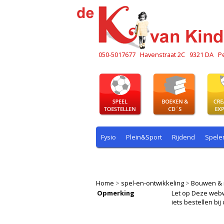
050-5017677
Havenstraat 2C
9321 DA
P
Fysio
Plein&Sport
Rijdend
Spele
Plein & sport
Rekenen
Rijdend
R
Home
>
spel-en-ontwikkeling
>
Bouwen & 
Opmerking
Let op Deze webwin
iets bestellen b