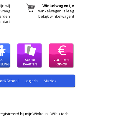
ijn wij
Winkelwagentje
 vraag
winkelwagen is leeg
arden
bekijk winkelwagen!
ontact
oor&School
Logisch
Muziek
egistreerd bij mijnWinkel.nl. Wilt u toch