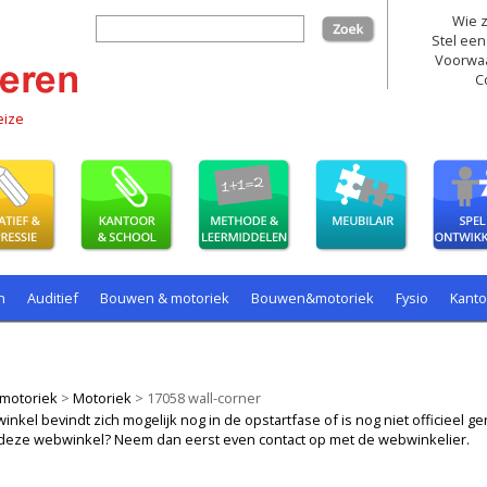
Wie z
zoek
Stel een
Voorwa
C
eize
n
Auditief
Bouwen & motoriek
Bouwen&motoriek
Fysio
Kant
ollenspel
Spelen
Taal
spelen
motoriek
>
Motoriek
>
17058 wall-corner
kel bevindt zich mogelijk nog in de opstartfase of is nog niet officieel ger
ij deze webwinkel? Neem dan eerst even contact op met de webwinkelier.