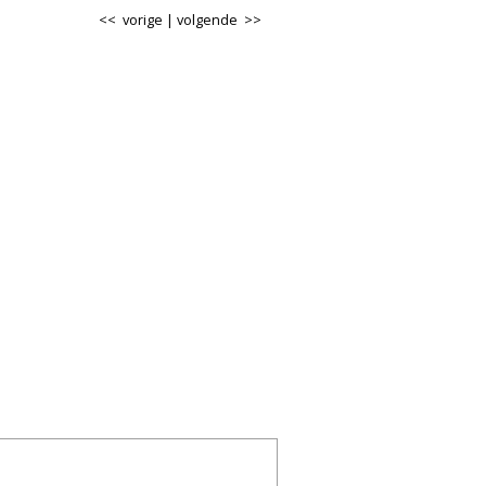
<< vorige
|
volgende >>