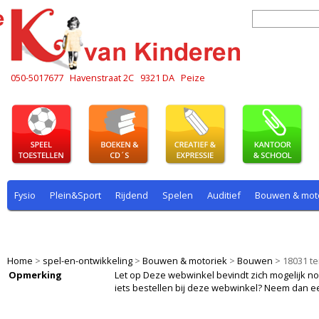
050-5017677
Havenstraat 2C
9321 DA
Peize
Fysio
Plein&Sport
Rijdend
Spelen
Auditief
Bouwen & mot
Plein & sport
Rekenen
Rijdend
Rollenspel
Spelen
Taal
Home
>
spel-en-ontwikkeling
>
Bouwen & motoriek
>
Bouwen
>
18031 te
Opmerking
Let op Deze webwinkel bevindt zich mogelijk nog i
iets bestellen bij deze webwinkel? Neem dan e