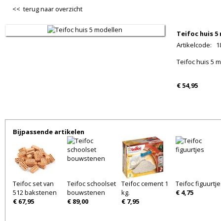
<< terug naar overzicht
Teifoc huis 5
Artikelcode
:
1
Teifoc huis 5 
€ 54,95
Bijpassende artikelen
Teifoc set van
Teifoc schoolset
Teifoc cement 1
Teifoc figuurtj
512 bakstenen
bouwstenen
kg.
€ 4,75
€ 67,95
€ 89,00
€ 7,95