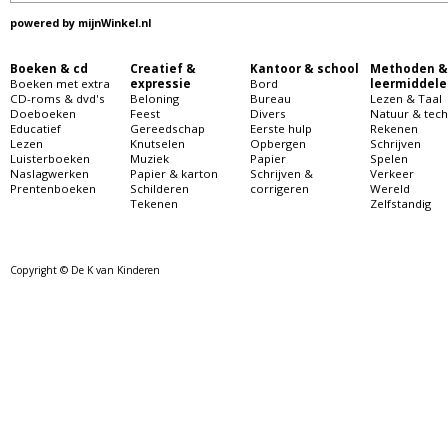
powered by
mijnWinkel.nl
Boeken & cd
Creatief &
Kantoor & school
Methoden &
Boeken met extra
expressie
Bord
leermiddele
CD-roms & dvd's
Beloning
Bureau
Lezen & Taal
Doeboeken
Feest
Divers
Natuur & tech
Educatief
Gereedschap
Eerste hulp
Rekenen
Lezen
Knutselen
Opbergen
Schrijven
Luisterboeken
Muziek
Papier
Spelen
Naslagwerken
Papier & karton
Schrijven &
Verkeer
Prentenboeken
Schilderen
corrigeren
Wereld
Tekenen
Zelfstandig
Copyright © De K van Kinderen