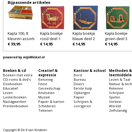
Bijpassende artikelen
Kapla 100, 8
Kapla boekje
Kapla boekje
Kapla boekje
kleuren assorti
rood deel 1
blauw deel 2
groen deel 3
€ 39,95
€ 14,95
€ 14,95
€ 14,95
powered by
mijnWinkel.nl
Boeken & cd
Creatief &
Kantoor & school
Methoden &
Boeken met extra
expressie
Bord
leermiddele
CD-roms & dvd's
Beloning
Bureau
Lezen & Taal
Doeboeken
Feest
Divers
Natuur & tech
Educatief
Gereedschap
Eerste hulp
Rekenen
Lezen
Knutselen
Opbergen
Schrijven
Luisterboeken
Muziek
Papier
Spelen
Naslagwerken
Papier & karton
Schrijven &
Verkeer
Prentenboeken
Schilderen
corrigeren
Wereld
Tekenen
Zelfstandig
Copyright © De K van Kinderen