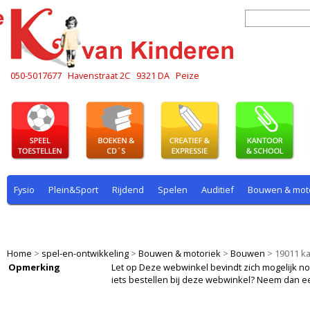
050-5017677
Havenstraat 2C
9321 DA
Peize
Fysio
Plein&Sport
Rijdend
Spelen
Auditief
Bouwen & mot
Plein & sport
Rekenen
Rijdend
Rollenspel
Spelen
Taal
Home
>
spel-en-ontwikkeling
>
Bouwen & motoriek
>
Bouwen
>
19011 ka
Opmerking
Let op Deze webwinkel bevindt zich mogelijk nog i
iets bestellen bij deze webwinkel? Neem dan e