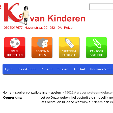
050-5017677
Havenstraat 2C
9321 DA
Peize
Fysio
Plein&Sport
Rijdend
Spelen
Auditief
Bouwen & mot
Plein & sport
Rekenen
Rijdend
Rollenspel
Spelen
Taal
Home
>
spel-en-ontwikkeling
>
spelen
>
19022.A wegensysteem-deluxe
Opmerking
Let op Deze webwinkel bevindt zich mogelijk nog i
iets bestellen bij deze webwinkel? Neem dan e