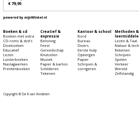
€ 79,95
powered by
mijnWinkel.nl
Boeken & cd
Creatief &
Kantoor & school
Methoden &
Boeken met extra
expressie
Bord
leermiddele
CD-roms & dvd's
Beloning
Bureau
Lezen & Taal
Doeboeken
Feest
Divers
Natuur & tech
Educatief
Gereedschap
Eerste hulp
Rekenen
Lezen
Knutselen
Opbergen
Schrijven
Luisterboeken
Muziek
Papier
Spelen
Naslagwerken
Papier & karton
Schrijven &
Verkeer
Prentenboeken
Schilderen
corrigeren
Wereld
Tekenen
Zelfstandig
Copyright © De K van Kinderen