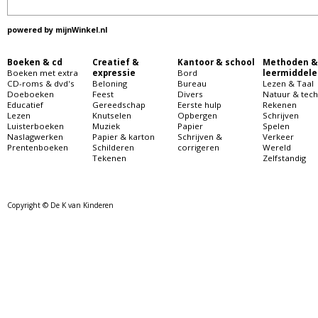
powered by
mijnWinkel.nl
Boeken & cd
Creatief &
Kantoor & school
Methoden &
Boeken met extra
expressie
Bord
leermiddele
CD-roms & dvd's
Beloning
Bureau
Lezen & Taal
Doeboeken
Feest
Divers
Natuur & tech
Educatief
Gereedschap
Eerste hulp
Rekenen
Lezen
Knutselen
Opbergen
Schrijven
Luisterboeken
Muziek
Papier
Spelen
Naslagwerken
Papier & karton
Schrijven &
Verkeer
Prentenboeken
Schilderen
corrigeren
Wereld
Tekenen
Zelfstandig
Copyright © De K van Kinderen