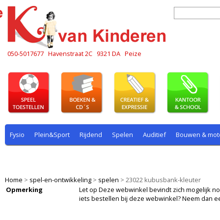
050-5017677
Havenstraat 2C
9321 DA
Peize
Fysio
Plein&Sport
Rijdend
Spelen
Auditief
Bouwen & mot
Plein & sport
Rekenen
Rijdend
Rollenspel
Spelen
Taal
Home
>
spel-en-ontwikkeling
>
spelen
>
23022 kubusbank-kleuter
Opmerking
Let op Deze webwinkel bevindt zich mogelijk nog i
iets bestellen bij deze webwinkel? Neem dan e