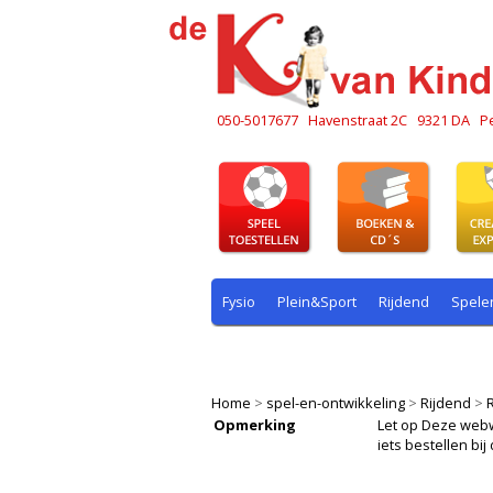
050-5017677
Havenstraat 2C
9321 DA
P
Fysio
Plein&Sport
Rijdend
Spele
Plein & sport
Rekenen
Rijdend
R
Home
>
spel-en-ontwikkeling
>
Rijdend
>
Opmerking
Let op Deze webwin
iets bestellen b