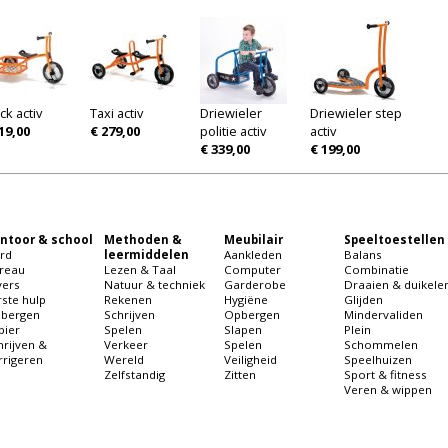
ck activ
Taxi activ
Driewieler
Driewieler step
19,00
€ 279,00
politie activ
activ
€ 339,00
€ 199,00
ntoor & school
Methoden &
Meubilair
Speeltoestellen
rd
leermiddelen
Aankleden
Balans
reau
Lezen & Taal
Computer
Combinatie
vers
Natuur & techniek
Garderobe
Draaien & duikele
rste hulp
Rekenen
Hygiëne
Glijden
bergen
Schrijven
Opbergen
Mindervaliden
pier
Spelen
Slapen
Plein
hrijven &
Verkeer
Spelen
Schommelen
rrigeren
Wereld
Veiligheid
Speelhuizen
Zelfstandig
Zitten
Sport & fitness
Veren & wippen