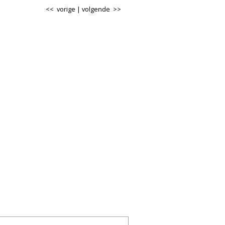
<< vorige
|
volgende >>