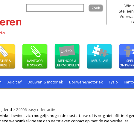
Wie z
zoek
Stel een
Voorwa
C
eize
n
Auditief
Bouwen & motoriek
Bouwen&motoriek
Fysio
Kant
ollenspel
Spelen
Taal
spelen
Rijdend
>
24006 easy-rider-activ
kel bevindt zich mogelijk nog in de opstartfase of is nog niet officieel ger
ij deze webwinkel? Neem dan eerst even contact op met de webwinkelier.