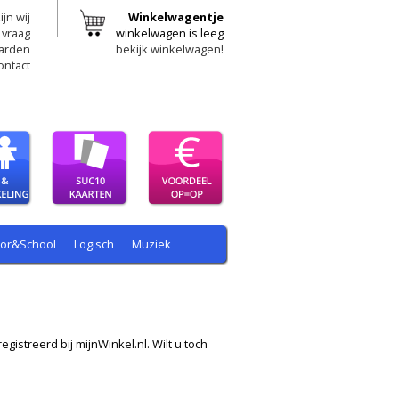
ijn wij
Winkelwagentje
 vraag
winkelwagen is leeg
arden
bekijk winkelwagen!
ontact
oor&School
Logisch
Muziek
egistreerd bij mijnWinkel.nl. Wilt u toch