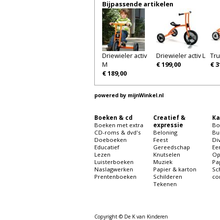
Bijpassende artikelen
Driewieler activ
Driewieler activ L
Tru
M
€ 199,00
€ 3
€ 189,00
powered by
mijnWinkel.nl
Boeken & cd
Creatief &
Ka
Boeken met extra
expressie
Bo
CD-roms & dvd's
Beloning
Bu
Doeboeken
Feest
Di
Educatief
Gereedschap
Ee
Lezen
Knutselen
Op
Luisterboeken
Muziek
Pa
Naslagwerken
Papier & karton
Sc
Prentenboeken
Schilderen
co
Tekenen
Copyright © De K van Kinderen