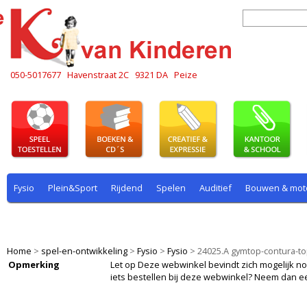
050-5017677
Havenstraat 2C
9321 DA
Peize
Fysio
Plein&Sport
Rijdend
Spelen
Auditief
Bouwen & mot
Plein & sport
Rekenen
Rijdend
Rollenspel
Spelen
Taal
Home
>
spel-en-ontwikkeling
>
Fysio
>
Fysio
>
24025.A gymtop-contura-t
Opmerking
Let op Deze webwinkel bevindt zich mogelijk nog i
iets bestellen bij deze webwinkel? Neem dan e