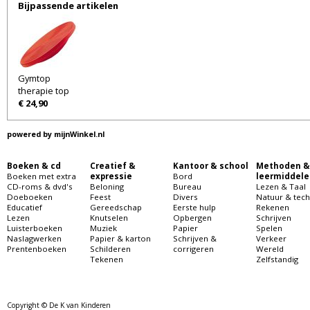
Bijpassende artikelen
Gymtop
therapie top
€ 24,90
powered by
mijnWinkel.nl
Boeken & cd
Creatief &
Kantoor & school
Methoden &
Boeken met extra
expressie
Bord
leermiddele
CD-roms & dvd's
Beloning
Bureau
Lezen & Taal
Doeboeken
Feest
Divers
Natuur & tech
Educatief
Gereedschap
Eerste hulp
Rekenen
Lezen
Knutselen
Opbergen
Schrijven
Luisterboeken
Muziek
Papier
Spelen
Naslagwerken
Papier & karton
Schrijven &
Verkeer
Prentenboeken
Schilderen
corrigeren
Wereld
Tekenen
Zelfstandig
Copyright © De K van Kinderen