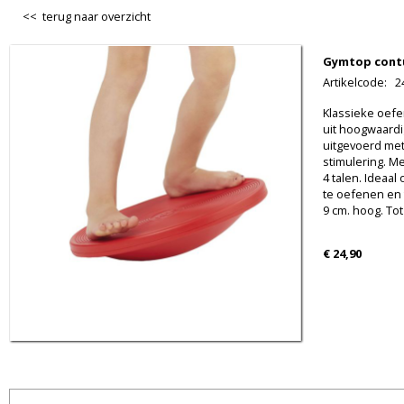
<< terug naar overzicht
Gymtop cont
Artikelcode
:
2
Klassieke oef
uit hoogwaardi
uitgevoerd met
stimulering. M
4 talen. Ideaal
te oefenen en t
9 cm. hoog. Tot
€ 24,90