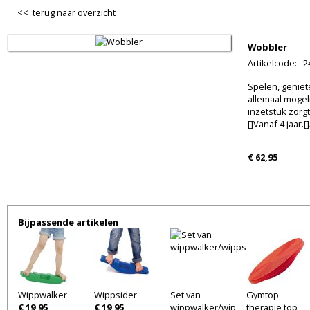
<< terug naar overzicht
Wobbler
Artikelcode
:
2
Spelen, geniet
allemaal mogeli
inzetstuk zorg
[]Vanaf 4 jaar.[
€ 62,95
Bijpassende artikelen
Wippwalker
Wippsider
Set van
Gymtop
€ 19,95
€ 19,95
wippwalker/wip
therapie top