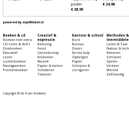
psider
€ 24,90
€ 38,95
powered by
mijnWinkel.nl
Boeken & cd
Creatief &
Kantoor & school
Methoden &
Boeken met extra
expressie
Bord
leermiddele
CD-roms & dvd's
Beloning
Bureau
Lezen & Taal
Doeboeken
Feest
Divers
Natuur & tech
Educatief
Gereedschap
Eerste hulp
Rekenen
Lezen
Knutselen
Opbergen
Schrijven
Luisterboeken
Muziek
Papier
Spelen
Naslagwerken
Papier & karton
Schrijven &
Verkeer
Prentenboeken
Schilderen
corrigeren
Wereld
Tekenen
Zelfstandig
Copyright © De K van Kinderen