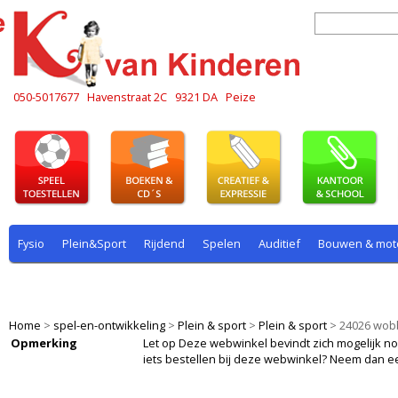
050-5017677
Havenstraat 2C
9321 DA
Peize
Fysio
Plein&Sport
Rijdend
Spelen
Auditief
Bouwen & mot
Plein & sport
Rekenen
Rijdend
Rollenspel
Spelen
Taal
Home
>
spel-en-ontwikkeling
>
Plein & sport
>
Plein & sport
>
24026 wob
Opmerking
Let op Deze webwinkel bevindt zich mogelijk nog i
iets bestellen bij deze webwinkel? Neem dan e