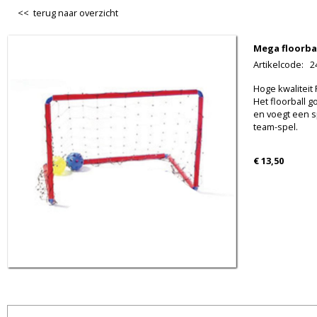
<< terug naar overzicht
Mega floorbal
Artikelcode
:
2
Hoge kwaliteit 
Het floorball go
en voegt een 
team-spel.
€ 13,50