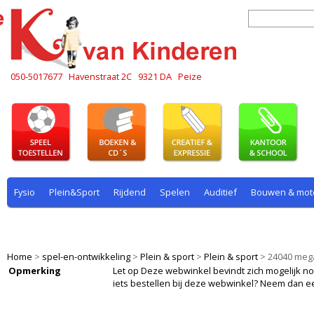
050-5017677
Havenstraat 2C
9321 DA
Peize
Fysio
Plein&Sport
Rijdend
Spelen
Auditief
Bouwen & mot
Plein & sport
Rekenen
Rijdend
Rollenspel
Spelen
Taal
Home
>
spel-en-ontwikkeling
>
Plein & sport
>
Plein & sport
>
24040 mega
Opmerking
Let op Deze webwinkel bevindt zich mogelijk nog i
iets bestellen bij deze webwinkel? Neem dan e