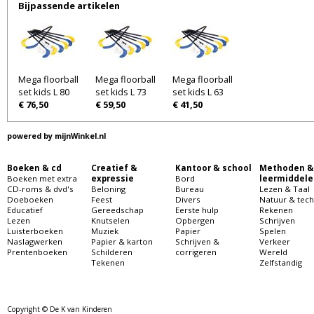
Bijpassende artikelen
Mega floorball
Mega floorball
Mega floorball
set kids L 80
set kids L 73
set kids L 63
€ 76,50
€ 59,50
€ 41,50
powered by
mijnWinkel.nl
Boeken & cd
Creatief &
Kantoor & school
Methoden &
Boeken met extra
expressie
Bord
leermiddele
CD-roms & dvd's
Beloning
Bureau
Lezen & Taal
Doeboeken
Feest
Divers
Natuur & tech
Educatief
Gereedschap
Eerste hulp
Rekenen
Lezen
Knutselen
Opbergen
Schrijven
Luisterboeken
Muziek
Papier
Spelen
Naslagwerken
Papier & karton
Schrijven &
Verkeer
Prentenboeken
Schilderen
corrigeren
Wereld
Tekenen
Zelfstandig
Copyright © De K van Kinderen