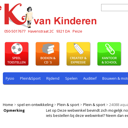
050-5017677
Havenstraat 2C
9321 DA
Peize
Fysio
Plein&Sport
Rijdend
Spelen
Auditief
Bouwen & mot
Plein & sport
Rekenen
Rijdend
Rollenspel
Spelen
Taal
Home
>
spel-en-ontwikkeling
>
Plein & sport
>
Plein & sport
>
24088 aqua
Opmerking
Let op Deze webwinkel bevindt zich mogelijk nog i
iets bestellen bij deze webwinkel? Neem dan e