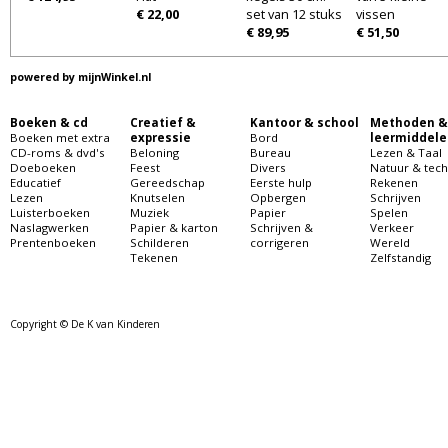
€ 22,00
set van 12 stuks
vissen
€ 89,95
€ 51,50
powered by
mijnWinkel.nl
Boeken & cd
Creatief &
Kantoor & school
Methoden &
Boeken met extra
expressie
Bord
leermiddele
CD-roms & dvd's
Beloning
Bureau
Lezen & Taal
Doeboeken
Feest
Divers
Natuur & tech
Educatief
Gereedschap
Eerste hulp
Rekenen
Lezen
Knutselen
Opbergen
Schrijven
Luisterboeken
Muziek
Papier
Spelen
Naslagwerken
Papier & karton
Schrijven &
Verkeer
Prentenboeken
Schilderen
corrigeren
Wereld
Tekenen
Zelfstandig
Copyright © De K van Kinderen