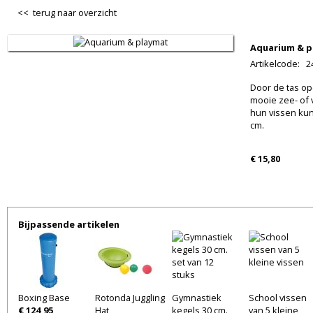
<< terug naar overzicht
Aquarium & p
Artikelcode
:
2
Door de tas op
mooie zee- of 
hun vissen kun
cm.
€ 15,80
Bijpassende artikelen
Boxing Base
Rotonda Juggling
Gymnastiek
School vissen
€ 124,95
Hat
kegels 30 cm.
van 5 kleine