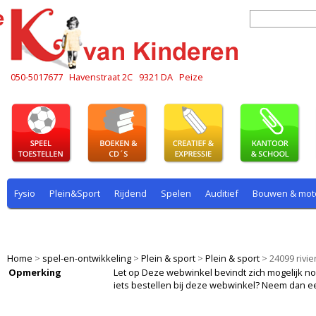
050-5017677
Havenstraat 2C
9321 DA
Peize
Fysio
Plein&Sport
Rijdend
Spelen
Auditief
Bouwen & mot
Plein & sport
Rekenen
Rijdend
Rollenspel
Spelen
Taal
Home
>
spel-en-ontwikkeling
>
Plein & sport
>
Plein & sport
>
24099 rivi
Opmerking
Let op Deze webwinkel bevindt zich mogelijk nog i
iets bestellen bij deze webwinkel? Neem dan e