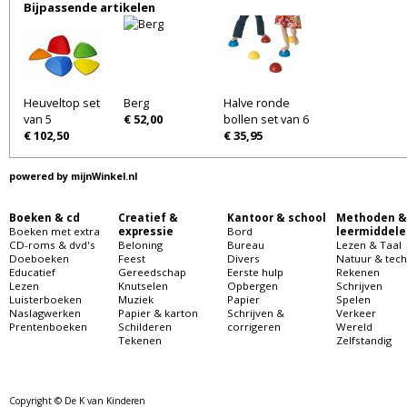
Bijpassende artikelen
Heuveltop set
Berg
Halve ronde
van 5
€ 52,00
bollen set van 6
€ 102,50
€ 35,95
powered by
mijnWinkel.nl
Boeken & cd
Creatief &
Kantoor & school
Methoden &
Boeken met extra
expressie
Bord
leermiddele
CD-roms & dvd's
Beloning
Bureau
Lezen & Taal
Doeboeken
Feest
Divers
Natuur & tech
Educatief
Gereedschap
Eerste hulp
Rekenen
Lezen
Knutselen
Opbergen
Schrijven
Luisterboeken
Muziek
Papier
Spelen
Naslagwerken
Papier & karton
Schrijven &
Verkeer
Prentenboeken
Schilderen
corrigeren
Wereld
Tekenen
Zelfstandig
Copyright © De K van Kinderen