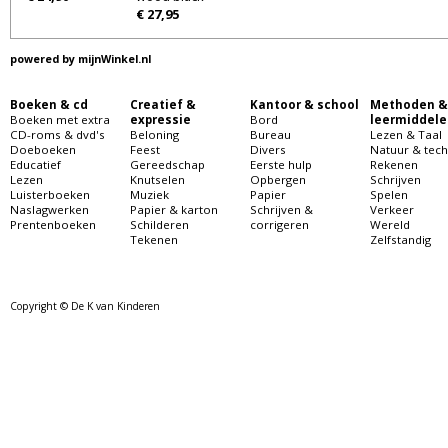
€ 27,95
powered by
mijnWinkel.nl
Boeken & cd
Creatief &
Kantoor & school
Methoden &
Boeken met extra
expressie
Bord
leermiddele
CD-roms & dvd's
Beloning
Bureau
Lezen & Taal
Doeboeken
Feest
Divers
Natuur & tech
Educatief
Gereedschap
Eerste hulp
Rekenen
Lezen
Knutselen
Opbergen
Schrijven
Luisterboeken
Muziek
Papier
Spelen
Naslagwerken
Papier & karton
Schrijven &
Verkeer
Prentenboeken
Schilderen
corrigeren
Wereld
Tekenen
Zelfstandig
Copyright © De K van Kinderen