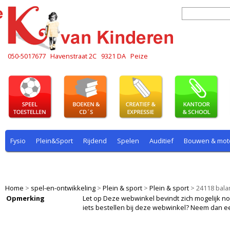
050-5017677
Havenstraat 2C
9321 DA
Peize
Fysio
Plein&Sport
Rijdend
Spelen
Auditief
Bouwen & mot
Plein & sport
Rekenen
Rijdend
Rollenspel
Spelen
Taal
Home
>
spel-en-ontwikkeling
>
Plein & sport
>
Plein & sport
>
24118 bal
Opmerking
Let op Deze webwinkel bevindt zich mogelijk nog i
iets bestellen bij deze webwinkel? Neem dan e