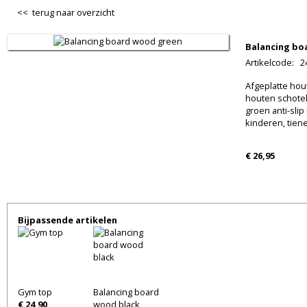
<< terug naar overzicht
Balancing bo
Artikelcode
:
2
Afgeplatte hout
houten schotel
groen anti-slip
kinderen, tien
€ 26,95
Bijpassende artikelen
Gym top
Balancing board
€ 24,90
wood black