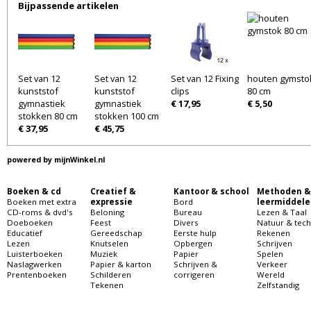
Bijpassende artikelen
Set van 12
Set van 12
Set van 12 Fixing
houten gymsto
kunststof
kunststof
clips
80 cm
gymnastiek
gymnastiek
€ 17,95
€ 5,50
stokken 80 cm
stokken 100 cm
€ 37,95
€ 45,75
powered by
mijnWinkel.nl
Boeken & cd
Creatief &
Kantoor & school
Methoden &
Boeken met extra
expressie
Bord
leermiddele
CD-roms & dvd's
Beloning
Bureau
Lezen & Taal
Doeboeken
Feest
Divers
Natuur & tech
Educatief
Gereedschap
Eerste hulp
Rekenen
Lezen
Knutselen
Opbergen
Schrijven
Luisterboeken
Muziek
Papier
Spelen
Naslagwerken
Papier & karton
Schrijven &
Verkeer
Prentenboeken
Schilderen
corrigeren
Wereld
Tekenen
Zelfstandig