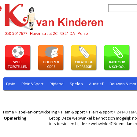
050-5017677
Havenstraat 2C
9321 DA
Peize
Fysio
Plein&Sport
Rijdend
Spelen
Auditief
Bouwen & mot
Plein & sport
Rekenen
Rijdend
Rollenspel
Spelen
Taal
Home
>
spel-en-ontwikkeling
>
Plein & sport
>
Plein & sport
>
24140 set-
Opmerking
Let op Deze webwinkel bevindt zich mogelijk nog i
iets bestellen bij deze webwinkel? Neem dan e