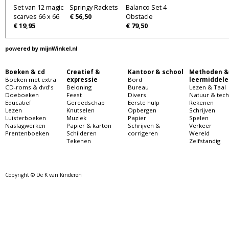
Set van 12 magic
Springy Rackets
Balanco Set 4
scarves 66 x 66
€ 56,50
Obstacle
€ 19,95
€ 79,50
powered by
mijnWinkel.nl
Boeken & cd
Creatief &
Kantoor & school
Methoden &
Boeken met extra
expressie
Bord
leermiddele
CD-roms & dvd's
Beloning
Bureau
Lezen & Taal
Doeboeken
Feest
Divers
Natuur & tech
Educatief
Gereedschap
Eerste hulp
Rekenen
Lezen
Knutselen
Opbergen
Schrijven
Luisterboeken
Muziek
Papier
Spelen
Naslagwerken
Papier & karton
Schrijven &
Verkeer
Prentenboeken
Schilderen
corrigeren
Wereld
Tekenen
Zelfstandig
Copyright © De K van Kinderen