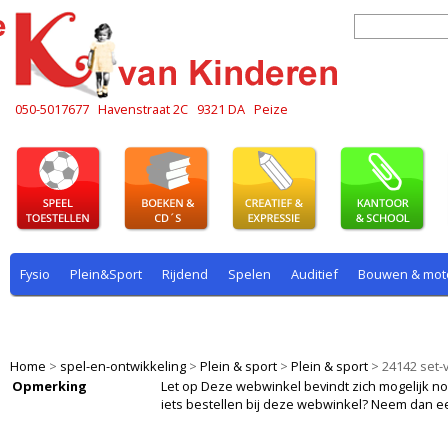
050-5017677
Havenstraat 2C
9321 DA
Peize
Fysio
Plein&Sport
Rijdend
Spelen
Auditief
Bouwen & mot
Plein & sport
Rekenen
Rijdend
Rollenspel
Spelen
Taal
Home
>
spel-en-ontwikkeling
>
Plein & sport
>
Plein & sport
>
24142 set-
Opmerking
Let op Deze webwinkel bevindt zich mogelijk nog i
iets bestellen bij deze webwinkel? Neem dan e