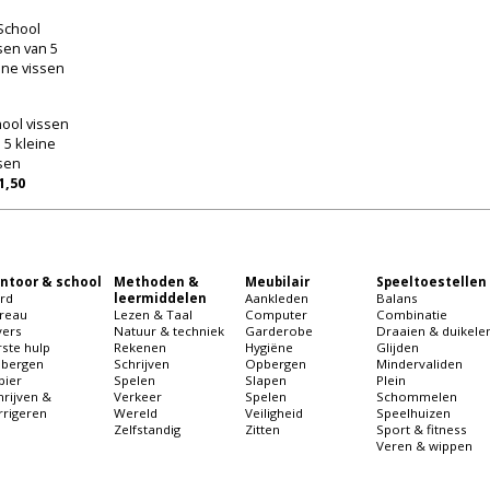
ool vissen
 5 kleine
sen
1,50
ntoor & school
Methoden &
Meubilair
Speeltoestellen
rd
leermiddelen
Aankleden
Balans
reau
Lezen & Taal
Computer
Combinatie
vers
Natuur & techniek
Garderobe
Draaien & duikele
rste hulp
Rekenen
Hygiëne
Glijden
bergen
Schrijven
Opbergen
Mindervaliden
pier
Spelen
Slapen
Plein
hrijven &
Verkeer
Spelen
Schommelen
rrigeren
Wereld
Veiligheid
Speelhuizen
Zelfstandig
Zitten
Sport & fitness
Veren & wippen