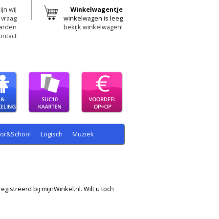
ijn wij
Winkelwagentje
 vraag
winkelwagen is leeg
arden
bekijk winkelwagen!
ontact
oor&School
Logisch
Muziek
egistreerd bij mijnWinkel.nl. Wilt u toch