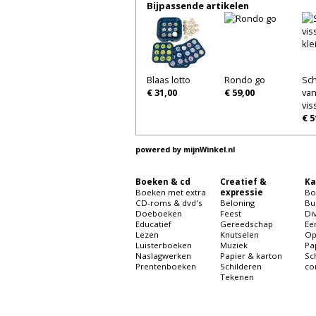
Bijpassende artikelen
Blaas lotto
Rondo go
Sch
€ 31,00
€ 59,00
van
vis
€ 5
powered by
mijnWinkel.nl
Boeken & cd
Creatief &
Ka
Boeken met extra
expressie
Bo
CD-roms & dvd's
Beloning
Bu
Doeboeken
Feest
Di
Educatief
Gereedschap
Ee
Lezen
Knutselen
Op
Luisterboeken
Muziek
Pa
Naslagwerken
Papier & karton
Sc
Prentenboeken
Schilderen
co
Tekenen