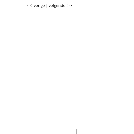
<< vorige
|
volgende >>