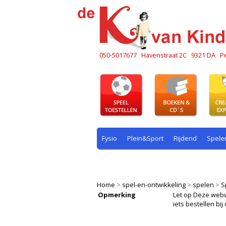
050-5017677
Havenstraat 2C
9321 DA
P
Fysio
Plein&Sport
Rijdend
Spele
Plein & sport
Rekenen
Rijdend
R
Home
>
spel-en-ontwikkeling
>
spelen
>
S
Opmerking
Let op Deze webwin
iets bestellen b