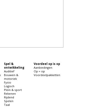
Spel &
Voordeel op is op
ontwikkeling
Aanbiedingen
Auditief
Op = op
n
Bouwen &
Voordeelpakketten
motoriek
Fysio
Logisch
Plein & sport
Rekenen
Rijdend
Spelen
Taal