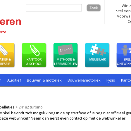
Wie z
zoek
Stel een
Voorwa
C
eize
n
Auditief
Bouwen & motoriek
Bouwen&motoriek
Fysio
Kant
ollenspel
Spelen
Taal
spelen
pelletjes
>
24182 turbino
kel bevindt zich mogelijk nog in de opstartfase of is nog niet officieel ger
ij deze webwinkel? Neem dan eerst even contact op met de webwinkelier.