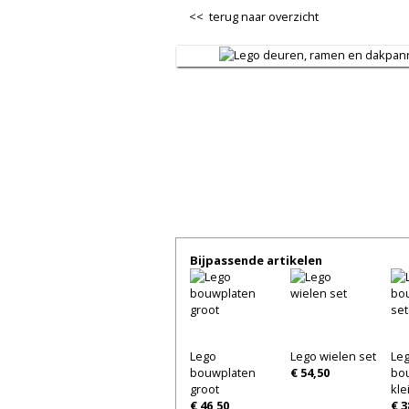
<< terug naar overzicht
Bijpassende artikelen
Lego
Lego wielen set
Le
bouwplaten
€ 54,50
bo
groot
kle
€ 46,50
€ 3