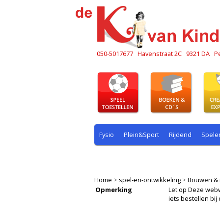
050-5017677
Havenstraat 2C
9321 DA
P
Fysio
Plein&Sport
Rijdend
Spele
Plein & sport
Rekenen
Rijdend
R
Home
>
spel-en-ontwikkeling
>
Bouwen & 
Opmerking
Let op Deze webwin
iets bestellen b