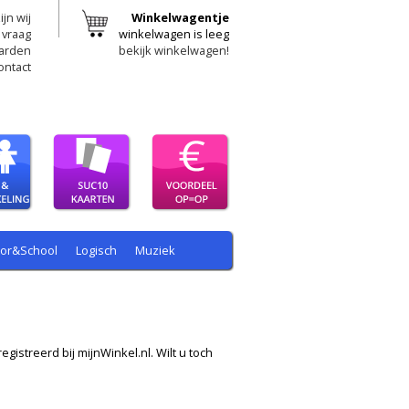
ijn wij
Winkelwagentje
 vraag
winkelwagen is leeg
arden
bekijk winkelwagen!
ontact
oor&School
Logisch
Muziek
egistreerd bij mijnWinkel.nl. Wilt u toch