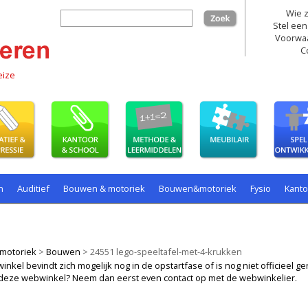
Wie z
zoek
Stel een
Voorwa
C
eize
n
Auditief
Bouwen & motoriek
Bouwen&motoriek
Fysio
Kant
ollenspel
Spelen
Taal
spelen
motoriek
>
Bouwen
>
24551 lego-speeltafel-met-4-krukken
kel bevindt zich mogelijk nog in de opstartfase of is nog niet officieel ger
ij deze webwinkel? Neem dan eerst even contact op met de webwinkelier.