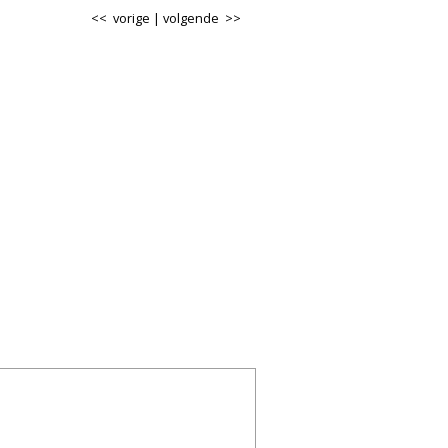
<< vorige
|
volgende >>