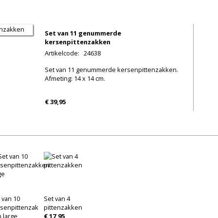
Set van 11 genummerde
kersenpittenzakken
Artikelcode
:
24638
Set van 11 genummerde kersenpittenzakken.
Afmeting: 14 x 14 cm.
€ 39,95
 van 10
Set van 4
senpittenzak
pittenzakken
 large
€ 17,95