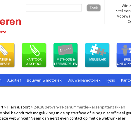
Wie z
zoek
Stel een
Voorwa
C
eize
n
Auditief
Bouwen & motoriek
Bouwen&motoriek
Fysio
Kant
ollenspel
Spelen
Taal
spelen
rt
>
Plein & sport
>
24638 set-van-11-genummerde-kersenpittenzakken
kel bevindt zich mogelijk nog in de opstartfase of is nog niet officieel ger
ij deze webwinkel? Neem dan eerst even contact op met de webwinkelier.