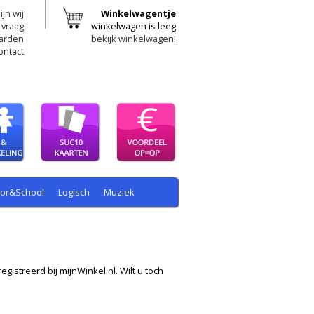
ijn wij
Winkelwagentje
 vraag
winkelwagen is leeg
arden
bekijk winkelwagen!
ontact
oor&School
Logisch
Muziek
egistreerd bij mijnWinkel.nl. Wilt u toch