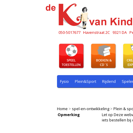
050-5017677
Havenstraat 2C
9321 DA
P
Fysio
Plein&Sport
Rijdend
Spele
Plein & sport
Rekenen
Rijdend
R
Home
>
spel-en-ontwikkeling
>
Plein & spo
Opmerking
Let op Deze webwin
iets bestellen b