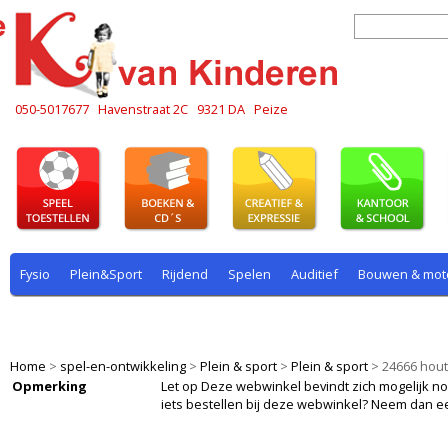
050-5017677
Havenstraat 2C
9321 DA
Peize
Fysio
Plein&Sport
Rijdend
Spelen
Auditief
Bouwen & mot
Plein & sport
Rekenen
Rijdend
Rollenspel
Spelen
Taal
Home
>
spel-en-ontwikkeling
>
Plein & sport
>
Plein & sport
>
24666 hout
Opmerking
Let op Deze webwinkel bevindt zich mogelijk nog i
iets bestellen bij deze webwinkel? Neem dan e