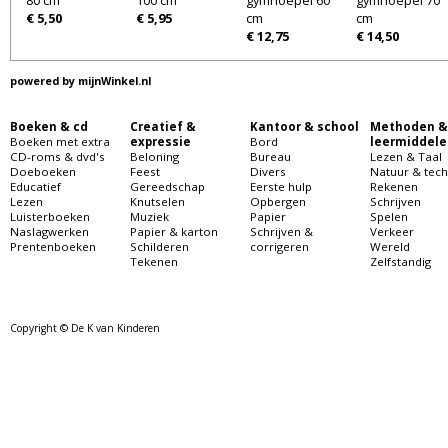
€ 5,50
€ 5,95
cm
cm
€ 12,75
€ 14,50
powered by
mijnWinkel.nl
Boeken & cd
Creatief &
Kantoor & school
Methoden &
Boeken met extra
expressie
Bord
leermiddele
CD-roms & dvd's
Beloning
Bureau
Lezen & Taal
Doeboeken
Feest
Divers
Natuur & tech
Educatief
Gereedschap
Eerste hulp
Rekenen
Lezen
Knutselen
Opbergen
Schrijven
Luisterboeken
Muziek
Papier
Spelen
Naslagwerken
Papier & karton
Schrijven &
Verkeer
Prentenboeken
Schilderen
corrigeren
Wereld
Tekenen
Zelfstandig
Copyright © De K van Kinderen