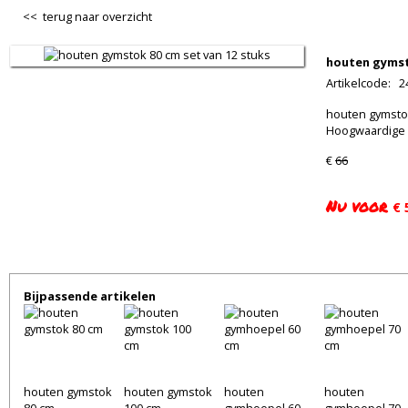
<< terug naar overzicht
houten gymst
Artikelcode
:
2
houten gymstok
Hoogwaardige k
€
66
Nu voor
€ 
Bijpassende artikelen
houten gymstok
houten gymstok
houten
houten
80 cm
100 cm
gymhoepel 60
gymhoepel 70