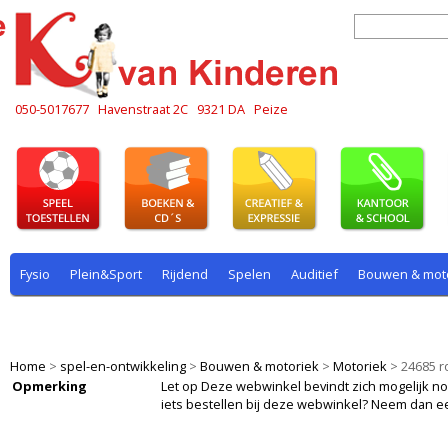
050-5017677
Havenstraat 2C
9321 DA
Peize
Fysio
Plein&Sport
Rijdend
Spelen
Auditief
Bouwen & mot
Plein & sport
Rekenen
Rijdend
Rollenspel
Spelen
Taal
Home
>
spel-en-ontwikkeling
>
Bouwen & motoriek
>
Motoriek
>
24685 r
Opmerking
Let op Deze webwinkel bevindt zich mogelijk nog i
iets bestellen bij deze webwinkel? Neem dan e