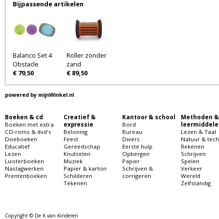
Bijpassende artikelen
Balanco Set 4
Roller zonder
Obstacle
zand
€ 79,50
€ 89,50
powered by
mijnWinkel.nl
Boeken & cd
Creatief &
Kantoor & school
Methoden &
Boeken met extra
expressie
Bord
leermiddele
CD-roms & dvd's
Beloning
Bureau
Lezen & Taal
Doeboeken
Feest
Divers
Natuur & tech
Educatief
Gereedschap
Eerste hulp
Rekenen
Lezen
Knutselen
Opbergen
Schrijven
Luisterboeken
Muziek
Papier
Spelen
Naslagwerken
Papier & karton
Schrijven &
Verkeer
Prentenboeken
Schilderen
corrigeren
Wereld
Tekenen
Zelfstandig
Copyright © De K van Kinderen