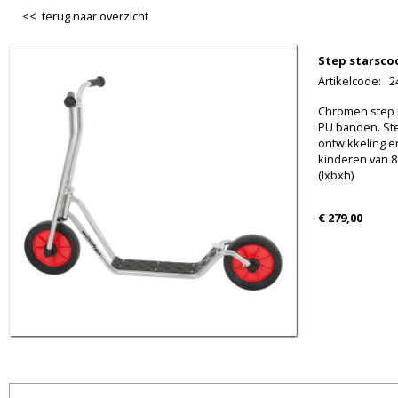
<< terug naar overzicht
Step starsco
Artikelcode
:
2
Chromen step m
PU banden. Ste
ontwikkeling e
kinderen van 8
(lxbxh)
€ 279,00