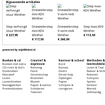
Bijpassende artikelen
Step verhoogd
Driewielerstep
Driewielerstep
Step maxi KDV
stuur Winther
mini KDV
V-vorm midi
Winther
€ 227,95
Winther
Winther
€ 113,50
€ 117,50
€ 260,00
powered by
mijnWinkel.nl
Boeken & cd
Creatief &
Kantoor & school
Methoden &
Boeken met extra
expressie
Bord
leermiddele
CD-roms & dvd's
Beloning
Bureau
Lezen & Taal
Doeboeken
Feest
Divers
Natuur & tech
Educatief
Gereedschap
Eerste hulp
Rekenen
Lezen
Knutselen
Opbergen
Schrijven
Luisterboeken
Muziek
Papier
Spelen
Naslagwerken
Papier & karton
Schrijven &
Verkeer
Prentenboeken
Schilderen
corrigeren
Wereld
Tekenen
Zelfstandig