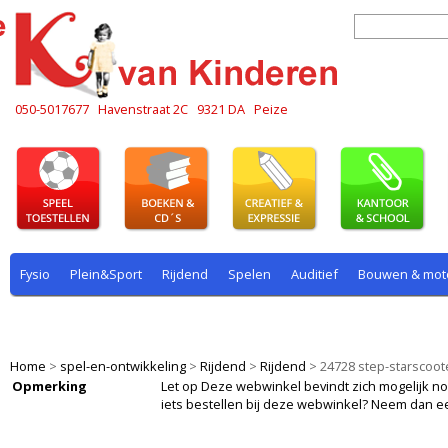
050-5017677
Havenstraat 2C
9321 DA
Peize
Fysio
Plein&Sport
Rijdend
Spelen
Auditief
Bouwen & mot
Plein & sport
Rekenen
Rijdend
Rollenspel
Spelen
Taal
Home
>
spel-en-ontwikkeling
>
Rijdend
>
Rijdend
>
24728 step-starscoo
Opmerking
Let op Deze webwinkel bevindt zich mogelijk nog i
iets bestellen bij deze webwinkel? Neem dan e