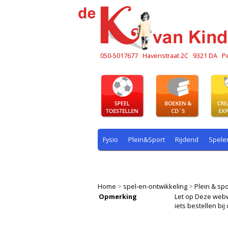
050-5017677
Havenstraat 2C
9321 DA
P
Fysio
Plein&Sport
Rijdend
Spele
Plein & sport
Rekenen
Rijdend
R
Home
>
spel-en-ontwikkeling
>
Plein & spo
Opmerking
Let op Deze webwin
iets bestellen b