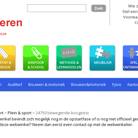
Wie z
zoek
Stel een
Voorwa
C
eize
n
Auditief
Bouwen & motoriek
Bouwen&motoriek
Fysio
Kant
ollenspel
Spelen
Taal
spelen
rt
>
Plein & sport
>
24750 bewegende-bosgeest
kel bevindt zich mogelijk nog in de opstartfase of is nog niet officieel ger
ij deze webwinkel? Neem dan eerst even contact op met de webwinkelier.