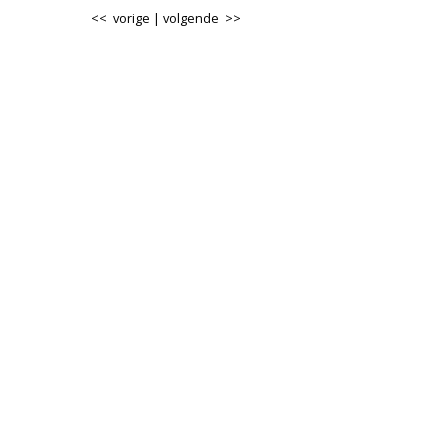
<< vorige
|
volgende >>