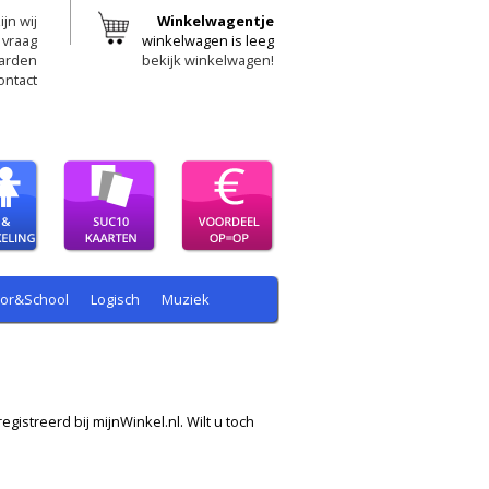
ijn wij
Winkelwagentje
 vraag
winkelwagen is leeg
arden
bekijk winkelwagen!
ontact
oor&School
Logisch
Muziek
egistreerd bij mijnWinkel.nl. Wilt u toch