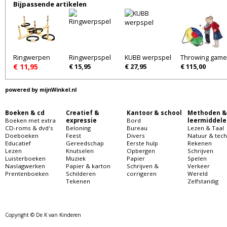
Bijpassende artikelen
Ringwerpen
Ringwerpspel
KUBB werpspel
Throwing game
€ 11,95
€ 15,95
€ 27,95
€ 115,00
powered by
mijnWinkel.nl
Boeken & cd
Creatief &
Kantoor & school
Methoden &
Boeken met extra
expressie
Bord
leermiddele
CD-roms & dvd's
Beloning
Bureau
Lezen & Taal
Doeboeken
Feest
Divers
Natuur & tech
Educatief
Gereedschap
Eerste hulp
Rekenen
Lezen
Knutselen
Opbergen
Schrijven
Luisterboeken
Muziek
Papier
Spelen
Naslagwerken
Papier & karton
Schrijven &
Verkeer
Prentenboeken
Schilderen
corrigeren
Wereld
Tekenen
Zelfstandig
Copyright © De K van Kinderen