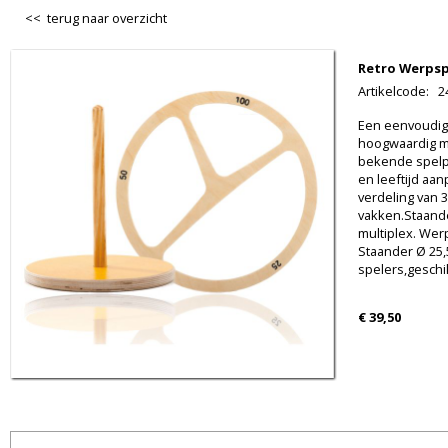
<< terug naar overzicht
Retro Werpsp
Artikelcode
:
2
Een eenvoudig
hoogwaardig ma
bekende spelpr
en leeftijd aa
verdeling van 3
vakken.Staande
multiplex. Wer
Staander Ø 25,
spelers,geschik
€ 39,50