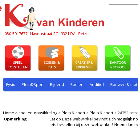
050-5017677
Havenstraat 2C
9321 DA
Peize
Fysio
Plein&Sport
Rijdend
Spelen
Auditief
Bouwen & mot
Plein & sport
Rekenen
Rijdend
Rollenspel
Spelen
Taal
Home
>
spel-en-ontwikkeling
>
Plein & sport
>
Plein & sport
>
24752 retr
Opmerking
Let op Deze webwinkel bevindt zich mogelijk nog i
iets bestellen bij deze webwinkel? Neem dan e