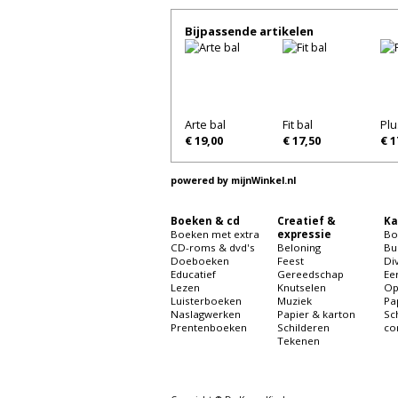
Bijpassende artikelen
Arte bal
Fit bal
Plu
€ 19,00
€ 17,50
€ 1
powered by
mijnWinkel.nl
Boeken & cd
Creatief &
Ka
Boeken met extra
expressie
Bo
CD-roms & dvd's
Beloning
Bu
Doeboeken
Feest
Di
Educatief
Gereedschap
Ee
Lezen
Knutselen
Op
Luisterboeken
Muziek
Pa
Naslagwerken
Papier & karton
Sc
Prentenboeken
Schilderen
co
Tekenen