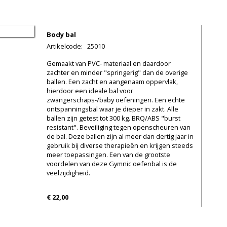
Body bal
Artikelcode
:
25010
Gemaakt van PVC- materiaal en daardoor
zachter en minder "springerig" dan de overige
ballen. Een zacht en aangenaam oppervlak,
hierdoor een ideale bal voor
zwangerschaps-/baby oefeningen. Een echte
ontspanningsbal waar je dieper in zakt. Alle
ballen zijn getest tot 300 kg. BRQ/ABS "burst
resistant". Beveiliging tegen openscheuren van
de bal. Deze ballen zijn al meer dan dertig jaar in
gebruik bij diverse therapieën en krijgen steeds
meer toepassingen. Een van de grootste
voordelen van deze Gymnic oefenbal is de
veelzijdigheid.
€ 22,00