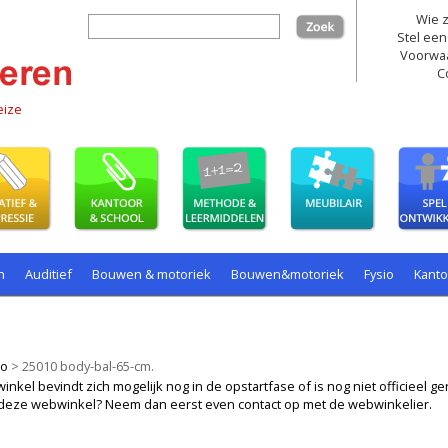
Wie z
zoek
Stel een
Voorwa
C
eize
n
Auditief
Bouwen & motoriek
Bouwen&motoriek
Fysio
Kant
ollenspel
Spelen
Taal
spelen
io
>
25010 body-bal-65-cm.
kel bevindt zich mogelijk nog in de opstartfase of is nog niet officieel ger
ij deze webwinkel? Neem dan eerst even contact op met de webwinkelier.