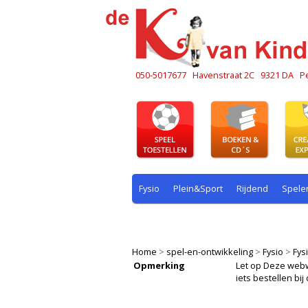
050-5017677
Havenstraat 2C
9321 DA
P
Fysio
Plein&Sport
Rijdend
Spele
Plein & sport
Rekenen
Rijdend
R
Home
>
spel-en-ontwikkeling
>
Fysio
>
Fys
Opmerking
Let op Deze webwin
iets bestellen b