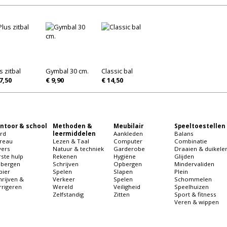
s zitbal
Gymbal 30 cm.
Classic bal
7,50
€ 9,90
€ 14,50
ntoor & school
Methoden &
Meubilair
Speeltoestellen
rd
leermiddelen
Aankleden
Balans
reau
Lezen & Taal
Computer
Combinatie
vers
Natuur & techniek
Garderobe
Draaien & duikele
rste hulp
Rekenen
Hygiëne
Glijden
bergen
Schrijven
Opbergen
Mindervaliden
pier
Spelen
Slapen
Plein
hrijven &
Verkeer
Spelen
Schommelen
rrigeren
Wereld
Veiligheid
Speelhuizen
Zelfstandig
Zitten
Sport & fitness
Veren & wippen