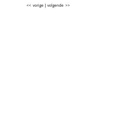
<< vorige
|
volgende >>