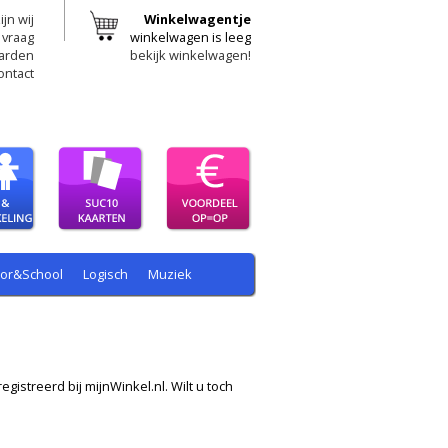
ijn wij
Winkelwagentje
 vraag
winkelwagen is leeg
arden
bekijk winkelwagen!
ontact
oor&School
Logisch
Muziek
egistreerd bij mijnWinkel.nl. Wilt u toch