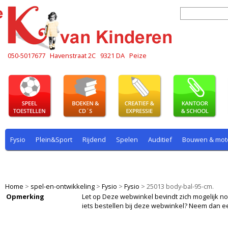
050-5017677
Havenstraat 2C
9321 DA
Peize
Fysio
Plein&Sport
Rijdend
Spelen
Auditief
Bouwen & mot
Plein & sport
Rekenen
Rijdend
Rollenspel
Spelen
Taal
Home
>
spel-en-ontwikkeling
>
Fysio
>
Fysio
>
25013 body-bal-95-cm.
Opmerking
Let op Deze webwinkel bevindt zich mogelijk nog i
iets bestellen bij deze webwinkel? Neem dan e