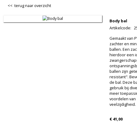
<< terug naar overzicht
Body bal
Artikelcode
:
2
Gemaakt van P
zachter en min
ballen. Een za
hierdoor een i
zwangerschaps
ontspanningsbal
ballen zijn get
resistant". Be
de bal. Deze ba
gebruik bij di
meer toepassin
voordelen van 
veelzijdigheid.
€ 41,00