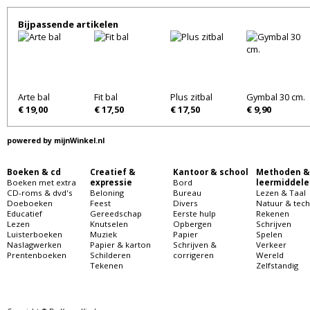
Bijpassende artikelen
Arte bal
Fit bal
Plus zitbal
Gymbal 30 cm.
€ 19,00
€ 17,50
€ 17,50
€ 9,90
powered by
mijnWinkel.nl
Boeken & cd
Creatief &
Kantoor & school
Methoden &
Boeken met extra
expressie
Bord
leermiddele
CD-roms & dvd's
Beloning
Bureau
Lezen & Taal
Doeboeken
Feest
Divers
Natuur & tech
Educatief
Gereedschap
Eerste hulp
Rekenen
Lezen
Knutselen
Opbergen
Schrijven
Luisterboeken
Muziek
Papier
Spelen
Naslagwerken
Papier & karton
Schrijven &
Verkeer
Prentenboeken
Schilderen
corrigeren
Wereld
Tekenen
Zelfstandig