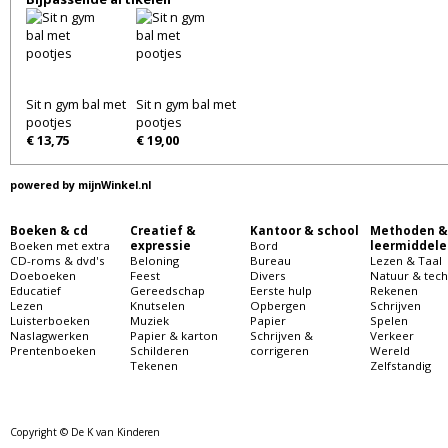
Sit n gym bal met
Sit n gym bal met
pootjes
pootjes
€ 13,75
€ 19,00
powered by
mijnWinkel.nl
Boeken & cd
Creatief &
Kantoor & school
Methoden &
Boeken met extra
expressie
Bord
leermiddele
CD-roms & dvd's
Beloning
Bureau
Lezen & Taal
Doeboeken
Feest
Divers
Natuur & tech
Educatief
Gereedschap
Eerste hulp
Rekenen
Lezen
Knutselen
Opbergen
Schrijven
Luisterboeken
Muziek
Papier
Spelen
Naslagwerken
Papier & karton
Schrijven &
Verkeer
Prentenboeken
Schilderen
corrigeren
Wereld
Tekenen
Zelfstandig
Copyright © De K van Kinderen