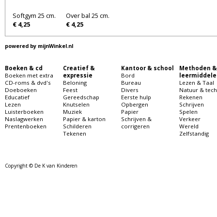
Softgym 25 cm.
Over bal 25 cm.
€ 4,25
€ 4,25
powered by
mijnWinkel.nl
Boeken & cd
Creatief &
Kantoor & school
Methoden &
Boeken met extra
expressie
Bord
leermiddele
CD-roms & dvd's
Beloning
Bureau
Lezen & Taal
Doeboeken
Feest
Divers
Natuur & tech
Educatief
Gereedschap
Eerste hulp
Rekenen
Lezen
Knutselen
Opbergen
Schrijven
Luisterboeken
Muziek
Papier
Spelen
Naslagwerken
Papier & karton
Schrijven &
Verkeer
Prentenboeken
Schilderen
corrigeren
Wereld
Tekenen
Zelfstandig
Copyright © De K van Kinderen