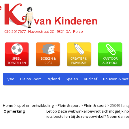
050-5017677
Havenstraat 2C
9321 DA
Peize
Fysio
Plein&Sport
Rijdend
Spelen
Auditief
Bouwen & mot
Plein & sport
Rekenen
Rijdend
Rollenspel
Spelen
Taal
Home
>
spel-en-ontwikkeling
>
Plein & sport
>
Plein & sport
>
25049 fant
Opmerking
Let op Deze webwinkel bevindt zich mogelijk nog i
iets bestellen bij deze webwinkel? Neem dan e