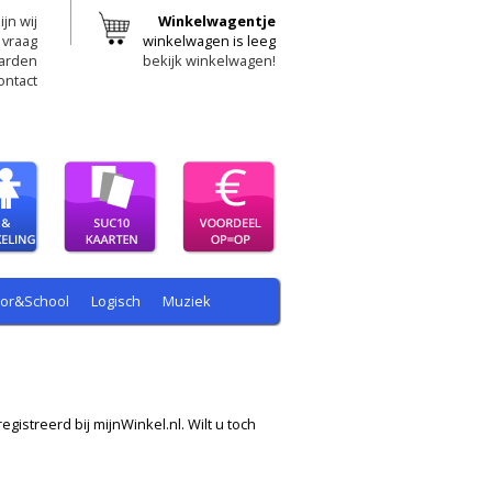
ijn wij
Winkelwagentje
 vraag
winkelwagen is leeg
arden
bekijk winkelwagen!
ontact
oor&School
Logisch
Muziek
egistreerd bij mijnWinkel.nl. Wilt u toch