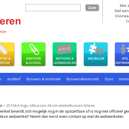
Wie z
zoek
Stel een
Voorwa
C
eize
n
Auditief
Bouwen & motoriek
Bouwen&motoriek
Fysio
Kant
ollenspel
Spelen
Taal
spelen
io
>
25104.A togu-zitkussen-36-cm-wiebelkussen-blauw
kel bevindt zich mogelijk nog in de opstartfase of is nog niet officieel ger
ij deze webwinkel? Neem dan eerst even contact op met de webwinkelier.