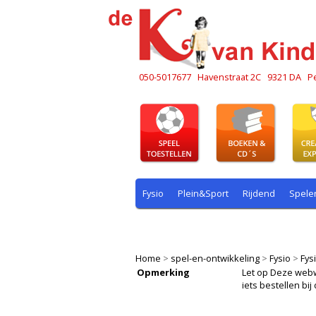
050-5017677
Havenstraat 2C
9321 DA
P
Fysio
Plein&Sport
Rijdend
Spele
Plein & sport
Rekenen
Rijdend
R
Home
>
spel-en-ontwikkeling
>
Fysio
>
Fys
Opmerking
Let op Deze webwin
iets bestellen b