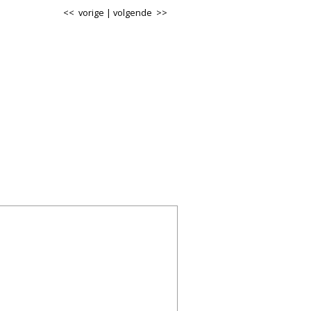
<< vorige
|
volgende >>