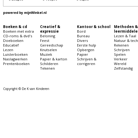
powered by
mijnWinkel.nl
Boeken & cd
Creatief &
Kantoor & school
Methoden &
Boeken met extra
expressie
Bord
leermiddele
CD-roms & dvd's
Beloning
Bureau
Lezen & Taal
Doeboeken
Feest
Divers
Natuur & tech
Educatief
Gereedschap
Eerste hulp
Rekenen
Lezen
Knutselen
Opbergen
Schrijven
Luisterboeken
Muziek
Papier
Spelen
Naslagwerken
Papier & karton
Schrijven &
Verkeer
Prentenboeken
Schilderen
corrigeren
Wereld
Tekenen
Zelfstandig
Copyright © De K van Kinderen