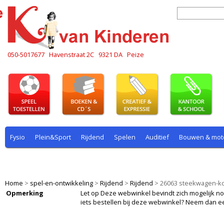
050-5017677
Havenstraat 2C
9321 DA
Peize
Fysio
Plein&Sport
Rijdend
Spelen
Auditief
Bouwen & mot
Plein & sport
Rekenen
Rijdend
Rollenspel
Spelen
Taal
Home
>
spel-en-ontwikkeling
>
Rijdend
>
Rijdend
>
26063 steekwagen-kd
Opmerking
Let op Deze webwinkel bevindt zich mogelijk nog i
iets bestellen bij deze webwinkel? Neem dan e