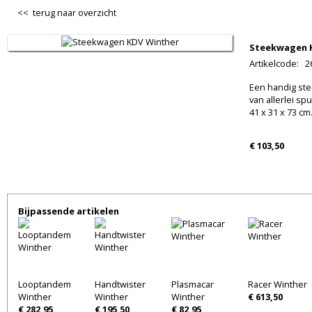
<< terug naar overzicht
Steekwagen 
Artikelcode
:
2
Een handig st
van allerlei spul
41 x 31 x 73 cm. 
€ 103,50
Bijpassende artikelen
Looptandem
Handtwister
Plasmacar
Racer Winther
Winther
Winther
Winther
€ 613,50
€ 282,95
€ 195,50
€ 82,95