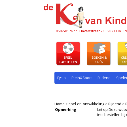
050-5017677
Havenstraat 2C
9321 DA
P
Fysio
Plein&Sport
Rijdend
Spele
Plein & sport
Rekenen
Rijdend
R
Home
>
spel-en-ontwikkeling
>
Rijdend
>
Opmerking
Let op Deze webwin
iets bestellen b