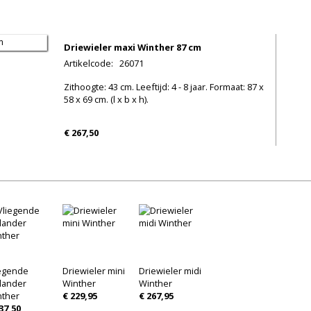
Driewieler maxi Winther 87 cm
Artikelcode
:
26071
Zithoogte: 43 cm. Leeftijd: 4 - 8 jaar. Formaat: 87 x
58 x 69 cm. (l x b x h).
€ 267,50
iegende
Driewieler mini
Driewieler midi
lander
Winther
Winther
nther
€ 229,95
€ 267,95
37,50