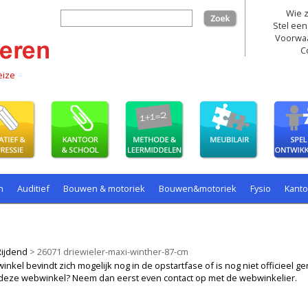
Wie z
zoek
Stel een
Voorwa
C
eize
n
Auditief
Bouwen & motoriek
Bouwen&motoriek
Fysio
Kant
ollenspel
Spelen
Taal
spelen
Rijdend
>
26071 driewieler-maxi-winther-87-cm
kel bevindt zich mogelijk nog in de opstartfase of is nog niet officieel ger
ij deze webwinkel? Neem dan eerst even contact op met de webwinkelier.