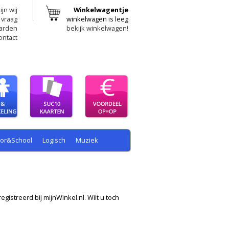
ijn wij
Winkelwagentje
 vraag
winkelwagen is leeg
arden
bekijk winkelwagen!
ontact
oor&School
Logisch
Muziek
egistreerd bij mijnWinkel.nl. Wilt u toch