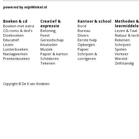
powered by
mijnWinkel.nl
Boeken & cd
Creatief &
Kantoor & school
Methoden &
Boeken met extra
expressie
Bord
leermiddele
CD-roms & dvd's
Beloning
Bureau
Lezen & Taal
Doeboeken
Feest
Divers
Natuur & tech
Educatief
Gereedschap
Eerste hulp
Rekenen
Lezen
Knutselen
Opbergen
Schrijven
Luisterboeken
Muziek
Papier
Spelen
Naslagwerken
Papier & karton
Schrijven &
Verkeer
Prentenboeken
Schilderen
corrigeren
Wereld
Tekenen
Zelfstandig
Copyright © De K van Kinderen