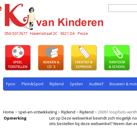
050-5017677
Havenstraat 2C
9321 DA
Peize
Fysio
Plein&Sport
Rijdend
Spelen
Auditief
Bouwen & mot
Plein & sport
Rekenen
Rijdend
Rollenspel
Spelen
Taal
Home
>
spel-en-ontwikkeling
>
Rijdend
>
Rijdend
>
26091 loopfiets-wint
Opmerking
Let op Deze webwinkel bevindt zich mogelijk nog i
iets bestellen bij deze webwinkel? Neem dan e