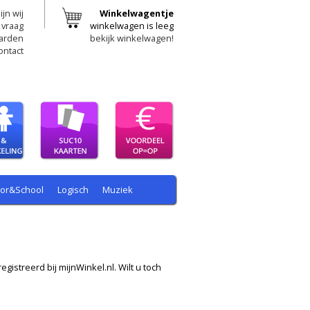
ijn wij
Winkelwagentje
 vraag
winkelwagen is leeg
arden
bekijk winkelwagen!
ontact
oor&School
Logisch
Muziek
egistreerd bij mijnWinkel.nl. Wilt u toch