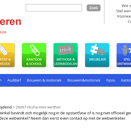
Wie z
zoek
Stel een
Voorwa
C
eize
n
Auditief
Bouwen & motoriek
Bouwen&motoriek
Fysio
Kant
ollenspel
Spelen
Taal
spelen
Rijdend
>
26097 riksha-mini-winther
kel bevindt zich mogelijk nog in de opstartfase of is nog niet officieel ger
ij deze webwinkel? Neem dan eerst even contact op met de webwinkelier.