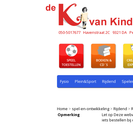
050-5017677
Havenstraat 2C
9321 DA
P
Fysio
Plein&Sport
Rijdend
Spele
Plein & sport
Rekenen
Rijdend
R
Home
>
spel-en-ontwikkeling
>
Rijdend
>
Opmerking
Let op Deze webwin
iets bestellen b